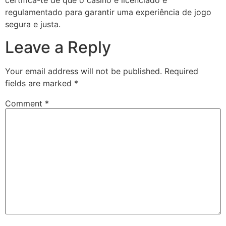
certifica-te de que o casino é licenciado e
regulamentado para garantir uma experiência de jogo
segura e justa.
Leave a Reply
Your email address will not be published.
Required
fields are marked
*
Comment
*