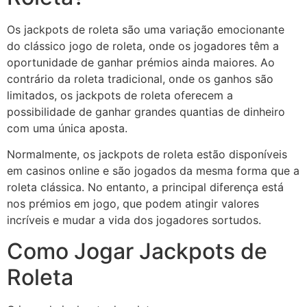
Os jackpots de roleta são uma variação emocionante
do clássico jogo de roleta, onde os jogadores têm a
oportunidade de ganhar prémios ainda maiores. Ao
contrário da roleta tradicional, onde os ganhos são
limitados, os jackpots de roleta oferecem a
possibilidade de ganhar grandes quantias de dinheiro
com uma única aposta.
Normalmente, os jackpots de roleta estão disponíveis
em casinos online e são jogados da mesma forma que a
roleta clássica. No entanto, a principal diferença está
nos prémios em jogo, que podem atingir valores
incríveis e mudar a vida dos jogadores sortudos.
Como Jogar Jackpots de
Roleta