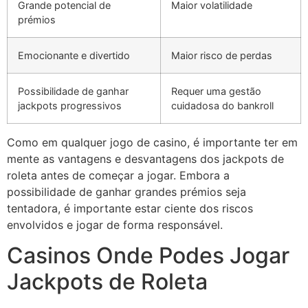
Grande potencial de
Maior volatilidade
prémios
Emocionante e divertido
Maior risco de perdas
Possibilidade de ganhar
Requer uma gestão
jackpots progressivos
cuidadosa do bankroll
Como em qualquer jogo de casino, é importante ter em
mente as vantagens e desvantagens dos jackpots de
roleta antes de começar a jogar. Embora a
possibilidade de ganhar grandes prémios seja
tentadora, é importante estar ciente dos riscos
envolvidos e jogar de forma responsável.
Casinos Onde Podes Jogar
Jackpots de Roleta