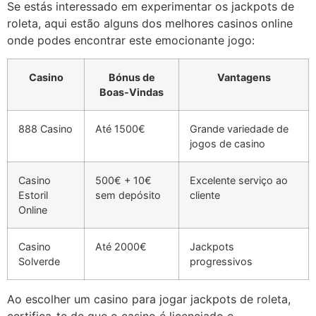
Se estás interessado em experimentar os jackpots de
roleta, aqui estão alguns dos melhores casinos online
onde podes encontrar este emocionante jogo:
Casino
Bónus de
Vantagens
Boas-Vindas
888 Casino
Até 1500€
Grande variedade de
jogos de casino
Casino
500€ + 10€
Excelente serviço ao
Estoril
sem depósito
cliente
Online
Casino
Até 2000€
Jackpots
Solverde
progressivos
Ao escolher um casino para jogar jackpots de roleta,