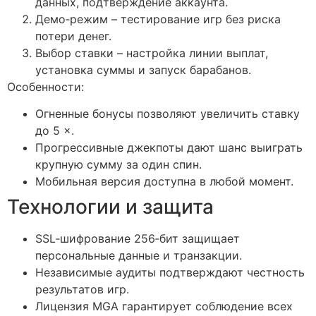
данных, подтверждение аккаунта.
Демо‑режим – тестирование игр без риска
потери денег.
Выбор ставки – настройка линии выплат,
установка суммы и запуск барабанов.
Особенности:
Огненные бонусы позволяют увеличить ставку
до 5 ×.
Прогрессивные джекпоты дают шанс выиграть
крупную сумму за один спин.
Мобильная версия доступна в любой момент.
Технологии и защита
SSL‑шифрование 256‑бит защищает
персональные данные и транзакции.
Независимые аудиты подтверждают честность
результатов игр.
Лицензия MGA гарантирует соблюдение всех