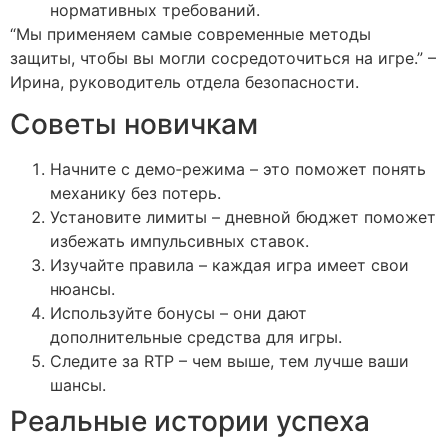
нормативных требований.
“Мы применяем самые современные методы
защиты, чтобы вы могли сосредоточиться на игре.” –
Ирина, руководитель отдела безопасности.
Советы новичкам
Начните с демо‑режима – это поможет понять
механику без потерь.
Установите лимиты – дневной бюджет поможет
избежать импульсивных ставок.
Изучайте правила – каждая игра имеет свои
нюансы.
Используйте бонусы – они дают
дополнительные средства для игры.
Следите за RTP – чем выше, тем лучше ваши
шансы.
Реальные истории успеха