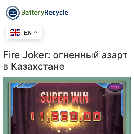
EN
Fire Joker: огненный азарт
в Казахстане