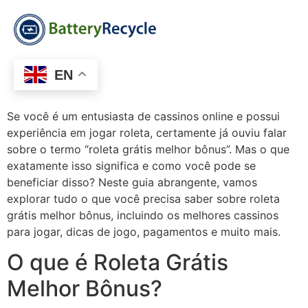
EN
Se você é um entusiasta de cassinos online e possui
experiência em jogar roleta, certamente já ouviu falar
sobre o termo “roleta grátis melhor bônus”. Mas o que
exatamente isso significa e como você pode se
beneficiar disso? Neste guia abrangente, vamos
explorar tudo o que você precisa saber sobre roleta
grátis melhor bônus, incluindo os melhores
cassinos
para jogar, dicas de jogo, pagamentos e muito mais.
O que é Roleta Grátis
Melhor Bônus?