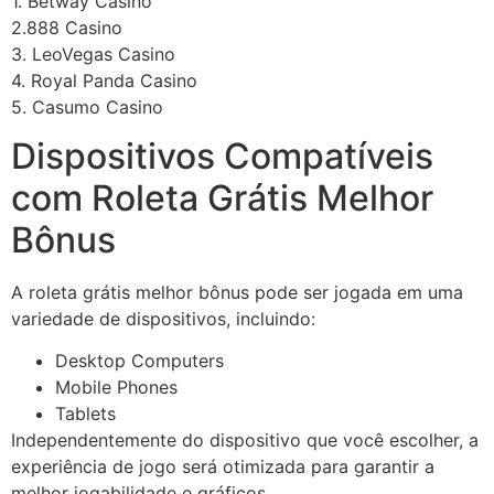
1. Betway Casino
2.888 Casino
3. LeoVegas Casino
4. Royal Panda Casino
5. Casumo Casino
Dispositivos Compatíveis
com Roleta Grátis Melhor
Bônus
A roleta grátis melhor bônus pode ser jogada em uma
variedade de dispositivos, incluindo:
Desktop Computers
Mobile Phones
Tablets
Independentemente do dispositivo que você escolher, a
experiência de jogo será otimizada para garantir a
melhor jogabilidade e gráficos.