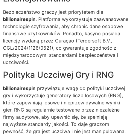
Bezpieczeństwo graczy jest priorytetem dla
billionairespin
. Platforma wykorzystuje zaawansowane
technologie szyfrowania, aby chronić dane osobowe i
finansowe użytkowników. Ponadto, kasyno posiada
licencję wydaną przez Curaçao (Terdersoft B.V.,
OGL/2024/1126/0521), co gwarantuje zgodność z
międzynarodowymi standardami bezpieczeństwa i
uczciwości.
Polityka Uczciwej Gry i RNG
billionairespin
przywiązuje wagę do polityki uczciwej
gry i wykorzystuje generatory liczb losowych (RNG),
które zapewniają losowe i nieprzewidywalne wyniki
gier. RNG są regularnie testowane przez niezależne
firmy audytowe, aby upewnić się, że spełniają
najwyższe standardy jakości. To daje graczom
pewność, że gra jest uczciwa i nie jest manipulowana.