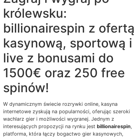
królewsku:
billionairespin z ofertą
kasynową, sportową i
live z bonusami do
1500€ oraz 250 free
spinów!
W dynamicznym świecie rozrywki online, kasyna
internetowe zyskują na popularności, oferując szeroki
wachlarz gier i możliwości wygranej. Jednym z
interesujących propozycji na rynku jest
billionairespin
,
platforma, która łączy bogactwo gier kasynowych,