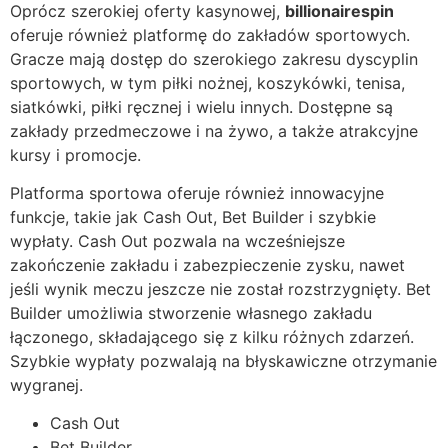
Oprócz szerokiej oferty kasynowej,
billionairespin
oferuje również platformę do zakładów sportowych.
Gracze mają dostęp do szerokiego zakresu dyscyplin
sportowych, w tym piłki nożnej, koszykówki, tenisa,
siatkówki, piłki ręcznej i wielu innych. Dostępne są
zakłady przedmeczowe i na żywo, a także atrakcyjne
kursy i promocje.
Platforma sportowa oferuje również innowacyjne
funkcje, takie jak Cash Out, Bet Builder i szybkie
wypłaty. Cash Out pozwala na wcześniejsze
zakończenie zakładu i zabezpieczenie zysku, nawet
jeśli wynik meczu jeszcze nie został rozstrzygnięty. Bet
Builder umożliwia stworzenie własnego zakładu
łączonego, składającego się z kilku różnych zdarzeń.
Szybkie wypłaty pozwalają na błyskawiczne otrzymanie
wygranej.
Cash Out
Bet Builder