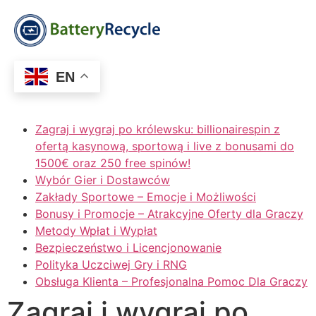
EN
Zagraj i wygraj po królewsku: billionairespin z
ofertą kasynową, sportową i live z bonusami do
1500€ oraz 250 free spinów!
Wybór Gier i Dostawców
Zakłady Sportowe – Emocje i Możliwości
Bonusy i Promocje – Atrakcyjne Oferty dla Graczy
Metody Wpłat i Wypłat
Bezpieczeństwo i Licencjonowanie
Polityka Uczciwej Gry i RNG
Obsługa Klienta – Profesjonalna Pomoc Dla Graczy
Zagraj i wygraj po