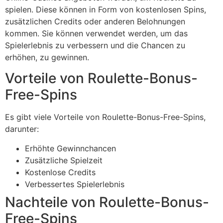
spielen. Diese können in Form von kostenlosen Spins,
zusätzlichen Credits oder anderen Belohnungen
kommen. Sie können verwendet werden, um das
Spielerlebnis zu verbessern und die Chancen zu
erhöhen, zu gewinnen.
Vorteile von Roulette-Bonus-
Free-Spins
Es gibt viele Vorteile von Roulette-Bonus-Free-Spins,
darunter:
Erhöhte Gewinnchancen
Zusätzliche Spielzeit
Kostenlose Credits
Verbessertes Spielerlebnis
Nachteile von Roulette-Bonus-
Free-Spins