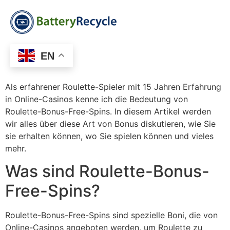
EN
Als erfahrener Roulette-Spieler mit 15 Jahren Erfahrung
in Online-Casinos kenne ich die Bedeutung von
Roulette-Bonus-Free-Spins. In diesem Artikel werden
wir alles über diese Art von Bonus diskutieren, wie Sie
sie erhalten können, wo Sie spielen können und vieles
mehr.
Was sind Roulette-Bonus-
Free-Spins?
Roulette-Bonus-Free-Spins sind spezielle Boni, die von
Online-Casinos angeboten werden, um Roulette zu