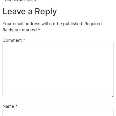
Leave a Reply
Your email address will not be published.
Required
fields are marked
*
Comment
*
Name
*