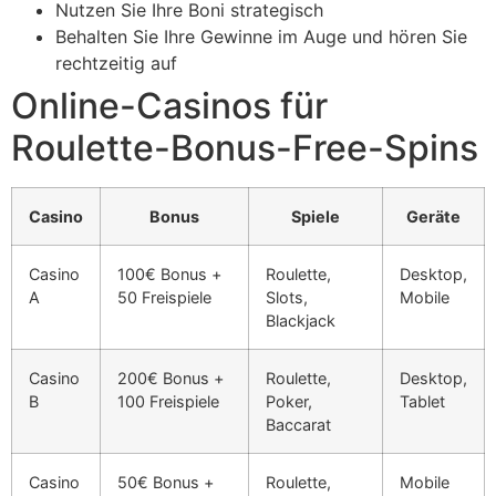
Nutzen Sie Ihre Boni strategisch
Behalten Sie Ihre Gewinne im Auge und hören Sie
rechtzeitig auf
Online-Casinos für
Roulette-Bonus-Free-Spins
Casino
Bonus
Spiele
Geräte
Casino
100€ Bonus +
Roulette,
Desktop,
A
50 Freispiele
Slots,
Mobile
Blackjack
Casino
200€ Bonus +
Roulette,
Desktop,
B
100 Freispiele
Poker,
Tablet
Baccarat
Casino
50€ Bonus +
Roulette,
Mobile