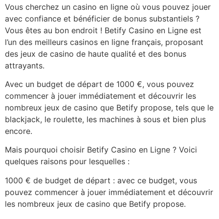
Vous cherchez un casino en ligne où vous pouvez jouer
avec confiance et bénéficier de bonus substantiels ?
Vous êtes au bon endroit ! Betify Casino en Ligne est
l’un des meilleurs casinos en ligne français, proposant
des jeux de casino de haute qualité et des bonus
attrayants.
Avec un budget de départ de 1000 €, vous pouvez
commencer à jouer immédiatement et découvrir les
nombreux jeux de casino que Betify propose, tels que le
blackjack, le roulette, les machines à sous et bien plus
encore.
Mais pourquoi choisir Betify Casino en Ligne ? Voici
quelques raisons pour lesquelles :
1000 € de budget de départ : avec ce budget, vous
pouvez commencer à jouer immédiatement et découvrir
les nombreux jeux de casino que Betify propose.