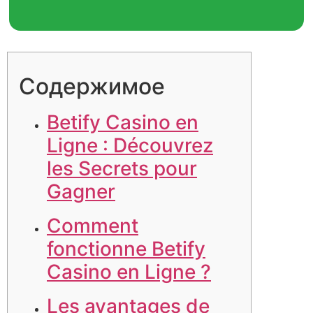
Содержимое
Betify Casino en
Ligne : Découvrez
les Secrets pour
Gagner
Comment
fonctionne Betify
Casino en Ligne ?
Les avantages de