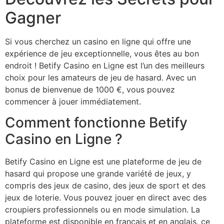
Gagner
Si vous cherchez un casino en ligne qui offre une
expérience de jeu exceptionnelle, vous êtes au bon
endroit ! Betify Casino en Ligne est l’un des meilleurs
choix pour les amateurs de jeu de hasard. Avec un
bonus de bienvenue de 1000 €, vous pouvez
commencer à jouer immédiatement.
Comment fonctionne Betify
Casino en Ligne ?
Betify Casino en Ligne est une plateforme de jeu de
hasard qui propose une grande variété de jeux, y
compris des jeux de casino, des jeux de sport et des
jeux de loterie. Vous pouvez jouer en direct avec des
croupiers professionnels ou en mode simulation. La
plateforme est disponible en français et en anglais, ce