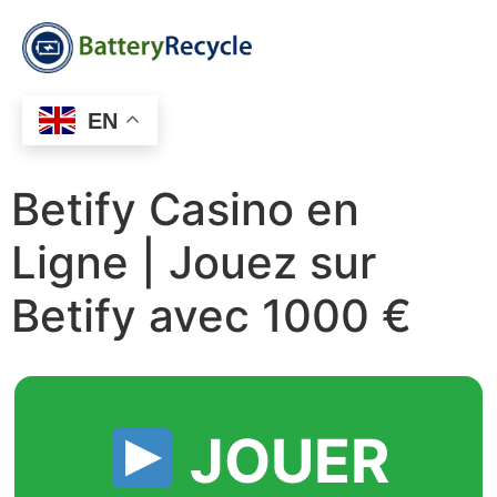
EN
Betify Casino en
Ligne | Jouez sur
Betify avec 1000 €
JOUER