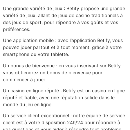
Une grande variété de jeux : Betify propose une grande
variété de jeux, allant de jeux de casino traditionnels à
des jeux de sport, pour répondre à vos goûts et vos
préférences.
Une application mobile : avec l’application Betify, vous
pouvez jouer partout et à tout moment, grâce à votre
smartphone ou votre tablette.
Un bonus de bienvenue : en vous inscrivant sur Betify,
vous obtiendrez un bonus de bienvenue pour
commencer à jouer.
Un casino en ligne réputé : Betify est un casino en ligne
réputé et fiable, avec une réputation solide dans le
monde du jeu en ligne.
Un service client exceptionnel : notre équipe de service
client est à votre disposition 24h/24 pour répondre à
vos questions et vous aider à résoudre tout problème.