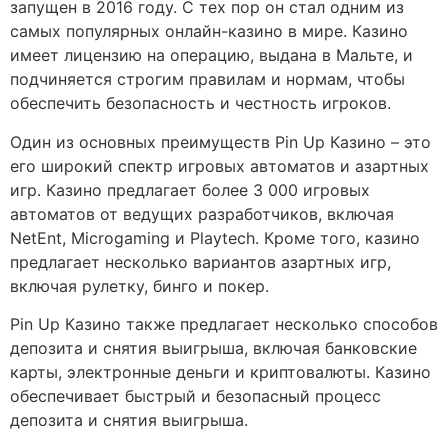
запущен в 2016 году. С тех пор он стал одним из
самых популярных онлайн-казино в мире. Казино
имеет лицензию на операцию, выдана в Мальте, и
подчиняется строгим правилам и нормам, чтобы
обеспечить безопасность и честность игроков.
Один из основных преимуществ Pin Up Казино – это
его широкий спектр игровых автоматов и азартных
игр. Казино предлагает более 3 000 игровых
автоматов от ведущих разработчиков, включая
NetEnt, Microgaming и Playtech. Кроме того, казино
предлагает несколько вариантов азартных игр,
включая рулетку, бинго и покер.
Pin Up Казино также предлагает несколько способов
депозита и снятия выигрыша, включая банковские
карты, электронные деньги и криптовалюты. Казино
обеспечивает быстрый и безопасный процесс
депозита и снятия выигрыша.