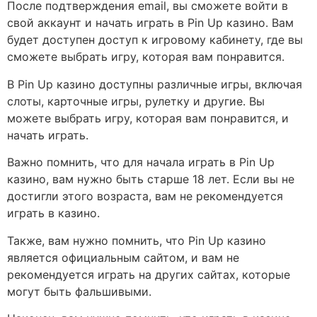
После подтверждения email, вы сможете войти в
свой аккаунт и начать играть в Pin Up казино. Вам
будет доступен доступ к игровому кабинету, где вы
сможете выбрать игру, которая вам понравится.
В Pin Up казино доступны различные игры, включая
слоты, карточные игры, рулетку и другие. Вы
можете выбрать игру, которая вам понравится, и
начать играть.
Важно помнить, что для начала играть в Pin Up
казино, вам нужно быть старше 18 лет. Если вы не
достигли этого возраста, вам не рекомендуется
играть в казино.
Также, вам нужно помнить, что Pin Up казино
является официальным сайтом, и вам не
рекомендуется играть на других сайтах, которые
могут быть фальшивыми.