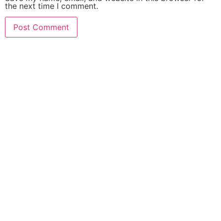
the next time I comment.