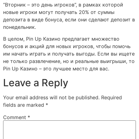
“Вторник – это день игроков”, в рамках которой
новые игроки могут получать 20% от суммы
депозита в виде бонуса, если они сделают депозит в
понедельник.
В целом, Pin Up Казино предлагает множество
бонусов и акций для новых игроков, чтобы помочь
им начать играть и получать выгоды. Если вы ищете
не только развлечение, но и реальные выигрыши, то
Pin Up Казино – это лучшее место для вас.
Leave a Reply
Your email address will not be published.
Required
fields are marked
*
Comment
*