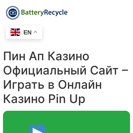
EN
Пин Ап Казино
Официальный Сайт –
Играть в Онлайн
Казино Pin Up