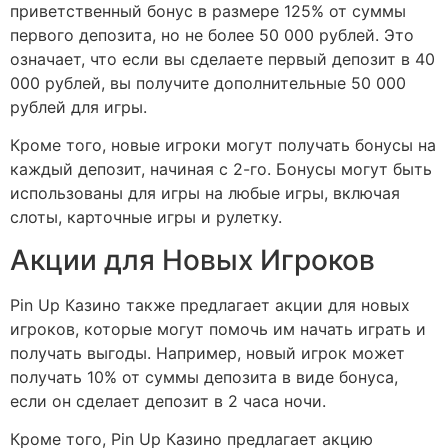
приветственный бонус в размере 125% от суммы
первого депозита, но не более 50 000 рублей. Это
означает, что если вы сделаете первый депозит в 40
000 рублей, вы получите дополнительные 50 000
рублей для игры.
Кроме того, новые игроки могут получать бонусы на
каждый депозит, начиная с 2-го. Бонусы могут быть
использованы для игры на любые игры, включая
слоты, карточные игры и рулетку.
Акции для Новых Игроков
Pin Up Казино также предлагает акции для новых
игроков, которые могут помочь им начать играть и
получать выгоды. Например, новый игрок может
получать 10% от суммы депозита в виде бонуса,
если он сделает депозит в 2 часа ночи.
Кроме того, Pin Up Казино предлагает акцию