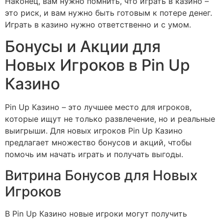
Наконец, вам нужно помнить, что играть в казино –
это риск, и вам нужно быть готовым к потере денег.
Играть в казино нужно ответственно и с умом.
Бонусы и Акции для
Новых Игроков в Pin Up
Казино
Pin Up Казино – это лучшее место для игроков,
которые ищут не только развлечение, но и реальные
выигрыши. Для новых игроков Pin Up Казино
предлагает множество бонусов и акций, чтобы
помочь им начать играть и получать выгоды.
Витрина Бонусов для Новых
Игроков
В Pin Up Казино новые игроки могут получить