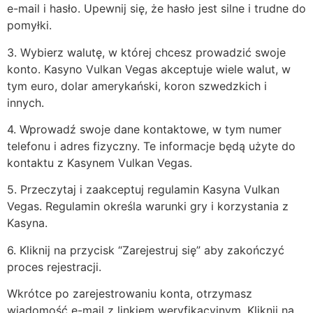
e-mail i hasło. Upewnij się, że hasło jest silne i trudne do
pomyłki.
3. Wybierz walutę, w której chcesz prowadzić swoje
konto. Kasyno Vulkan Vegas akceptuje wiele walut, w
tym euro, dolar amerykański, koron szwedzkich i
innych.
4. Wprowadź swoje dane kontaktowe, w tym numer
telefonu i adres fizyczny. Te informacje będą użyte do
kontaktu z Kasynem Vulkan Vegas.
5. Przeczytaj i zaakceptuj regulamin Kasyna Vulkan
Vegas. Regulamin określa warunki gry i korzystania z
Kasyna.
6. Kliknij na przycisk “Zarejestruj się” aby zakończyć
proces rejestracji.
Wkrótce po zarejestrowaniu konta, otrzymasz
wiadomość e-mail z linkiem weryfikacyjnym. Kliknij na