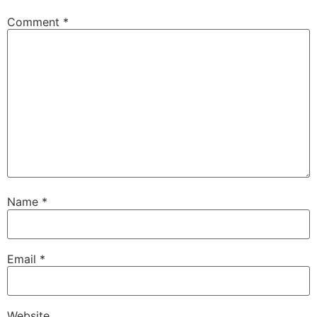
Comment
*
Name
*
Email
*
Website