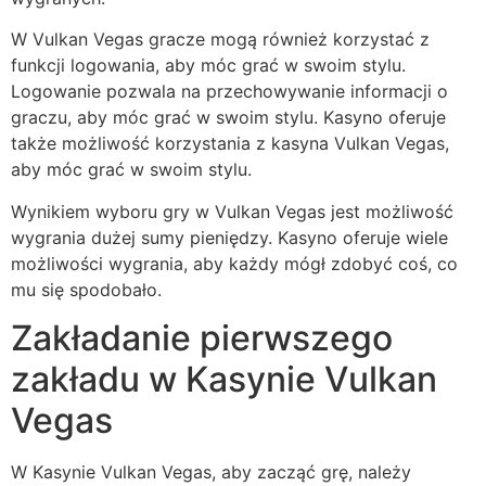
W Vulkan Vegas gracze mogą również korzystać z
funkcji logowania, aby móc grać w swoim stylu.
Logowanie pozwala na przechowywanie informacji o
graczu, aby móc grać w swoim stylu. Kasyno oferuje
także możliwość korzystania z kasyna Vulkan Vegas,
aby móc grać w swoim stylu.
Wynikiem wyboru gry w Vulkan Vegas jest możliwość
wygrania dużej sumy pieniędzy. Kasyno oferuje wiele
możliwości wygrania, aby każdy mógł zdobyć coś, co
mu się spodobało.
Zakładanie pierwszego
zakładu w Kasynie Vulkan
Vegas
W Kasynie Vulkan Vegas, aby zacząć grę, należy