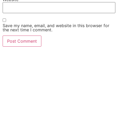
Save my name, email, and website in this browser for
the next time I comment.