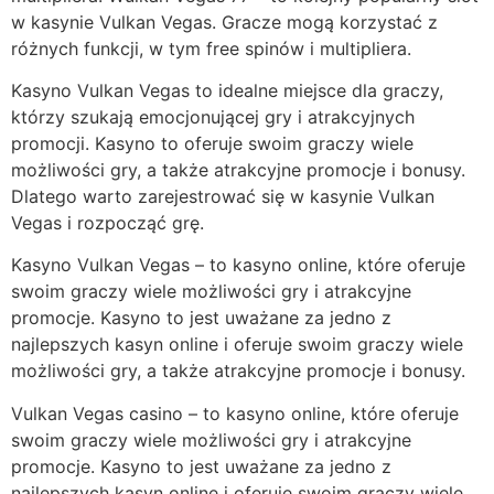
w kasynie Vulkan Vegas. Gracze mogą korzystać z
różnych funkcji, w tym free spinów i multipliera.
Kasyno Vulkan Vegas to idealne miejsce dla graczy,
którzy szukają emocjonującej gry i atrakcyjnych
promocji. Kasyno to oferuje swoim graczy wiele
możliwości gry, a także atrakcyjne promocje i bonusy.
Dlatego warto zarejestrować się w kasynie Vulkan
Vegas i rozpocząć grę.
Kasyno Vulkan Vegas – to kasyno online, które oferuje
swoim graczy wiele możliwości gry i atrakcyjne
promocje. Kasyno to jest uważane za jedno z
najlepszych kasyn online i oferuje swoim graczy wiele
możliwości gry, a także atrakcyjne promocje i bonusy.
Vulkan Vegas casino – to kasyno online, które oferuje
swoim graczy wiele możliwości gry i atrakcyjne
promocje. Kasyno to jest uważane za jedno z
najlepszych kasyn online i oferuje swoim graczy wiele