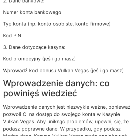
2. Dane bankowe:
Numer konta bankowego
Typ konta (np. konto osobiste, konto firmowe)
Kod PIN
3. Dane dotyczące kasyna:
Kod promocyjny (jeśli go masz)
Wprowadź kod bonusu Vulkan Vegas (jeśli go masz)
Wprowadzenie danych: co
powinięś wiedzieć
Wprowadzenie danych jest niezwykle ważne, ponieważ
pozwoli Ci na dostęp do swojego konta w Kasynie
Vulkan Vegas. Aby uniknąć problemów, upewnij się, że
podasz poprawne dane. W przypadku, gdy podasz