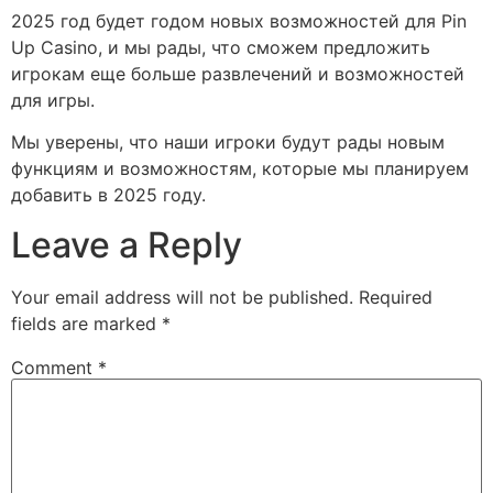
2025 год будет годом новых возможностей для Pin
Up Casino, и мы рады, что сможем предложить
игрокам еще больше развлечений и возможностей
для игры.
Мы уверены, что наши игроки будут рады новым
функциям и возможностям, которые мы планируем
добавить в 2025 году.
Leave a Reply
Your email address will not be published.
Required
fields are marked
*
Comment
*