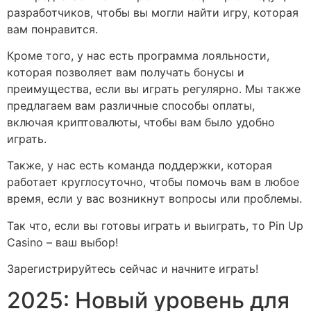
разработчиков, чтобы вы могли найти игру, которая
вам понравится.
Кроме того, у нас есть программа лояльности,
которая позволяет вам получать бонусы и
преимущества, если вы играть регулярно. Мы также
предлагаем вам различные способы оплаты,
включая криптовалюты, чтобы вам было удобно
играть.
Также, у нас есть команда поддержки, которая
работает круглосуточно, чтобы помочь вам в любое
время, если у вас возникнут вопросы или проблемы.
Так что, если вы готовы играть и выиграть, то Pin Up
Casino – ваш выбор!
Зарегистрируйтесь сейчас и начните играть!
2025: Новый уровень для