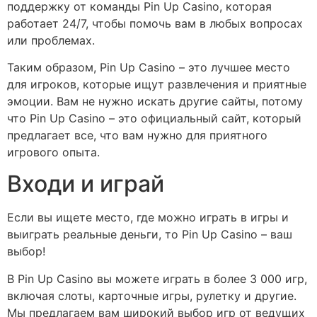
поддержку от команды Pin Up Casino, которая
работает 24/7, чтобы помочь вам в любых вопросах
или проблемах.
Таким образом, Pin Up Casino – это лучшее место
для игроков, которые ищут развлечения и приятные
эмоции. Вам не нужно искать другие сайты, потому
что Pin Up Casino – это официальный сайт, который
предлагает все, что вам нужно для приятного
игрового опыта.
Входи и играй
Если вы ищете место, где можно играть в игры и
выиграть реальные деньги, то Pin Up Casino – ваш
выбор!
В Pin Up Casino вы можете играть в более 3 000 игр,
включая слоты, карточные игры, рулетку и другие.
Мы предлагаем вам широкий выбор игр от ведущих