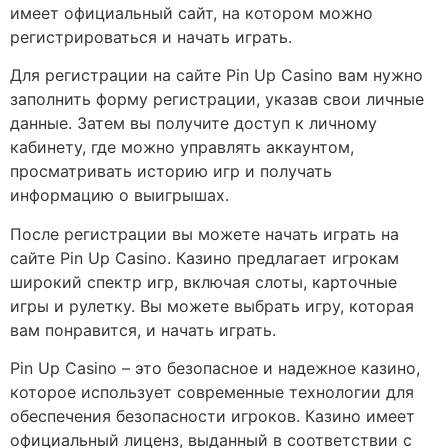
имеет официальный сайт, на котором можно
регистрироваться и начать играть.
Для регистрации на сайте Pin Up Casino вам нужно
заполнить форму регистрации, указав свои личные
данные. Затем вы получите доступ к личному
кабинету, где можно управлять аккаунтом,
просматривать историю игр и получать
информацию о выигрышах.
После регистрации вы можете начать играть на
сайте Pin Up Casino. Казино предлагает игрокам
широкий спектр игр, включая слоты, карточные
игры и рулетку. Вы можете выбрать игру, которая
вам понравится, и начать играть.
Pin Up Casino – это безопасное и надежное казино,
которое использует современные технологии для
обеспечения безопасности игроков. Казино имеет
официальный лиценз, выданный в соответствии с