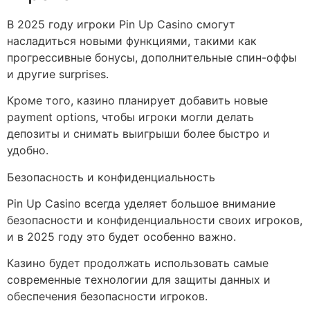
В 2025 году игроки Pin Up Casino смогут
насладиться новыми функциями, такими как
прогрессивные бонусы, дополнительные спин-оффы
и другие surprises.
Кроме того, казино планирует добавить новые
payment options, чтобы игроки могли делать
депозиты и снимать выигрыши более быстро и
удобно.
Безопасность и конфиденциальность
Pin Up Casino всегда уделяет большое внимание
безопасности и конфиденциальности своих игроков,
и в 2025 году это будет особенно важно.
Казино будет продолжать использовать самые
современные технологии для защиты данных и
обеспечения безопасности игроков.