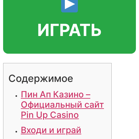
ИГРАТЬ
Содержимое
Пин Ап Казино –
Официальный сайт
Pin Up Casino
Входи и играй