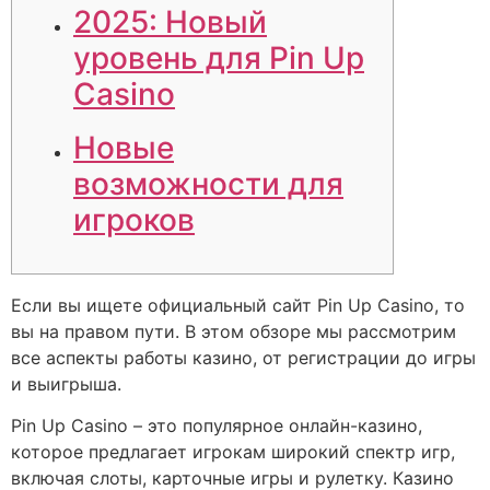
2025: Новый
уровень для Pin Up
Casino
Новые
возможности для
игроков
Если вы ищете официальный сайт Pin Up Casino, то
вы на правом пути. В этом обзоре мы рассмотрим
все аспекты работы казино, от регистрации до игры
и выигрыша.
Pin Up Casino – это популярное онлайн-казино,
которое предлагает игрокам широкий спектр игр,
включая слоты, карточные игры и рулетку. Казино