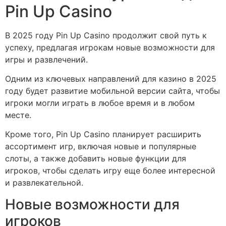
Pin Up Casino
В 2025 году Pin Up Casino продолжит свой путь к
успеху, предлагая игрокам новые возможности для
игры и развлечений.
Одним из ключевых направлений для казино в 2025
году будет развитие мобильной версии сайта, чтобы
игроки могли играть в любое время и в любом
месте.
Кроме того, Pin Up Casino планирует расширить
ассортимент игр, включая новые и популярные
слоты, а также добавить новые функции для
игроков, чтобы сделать игру еще более интересной
и развлекательной.
Новые возможности для
игроков