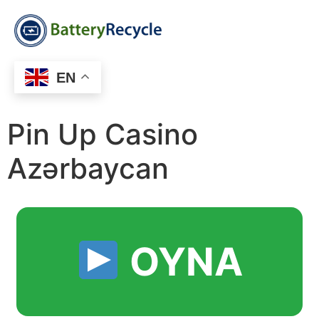
EN
Pin Up Casino
Azərbaycan
OYNA