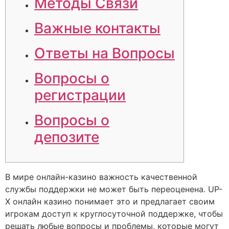
Методы Связи
Важные контакты
Ответы на Вопросы
Вопросы о
регистрации
Вопросы о
депозите
В мире онлайн-казино важность качественной
службы поддержки не может быть переоценена. UP-
X онлайн казино понимает это и предлагает своим
игрокам доступ к круглосуточной поддержке, чтобы
решать любые вопросы и проблемы, которые могут