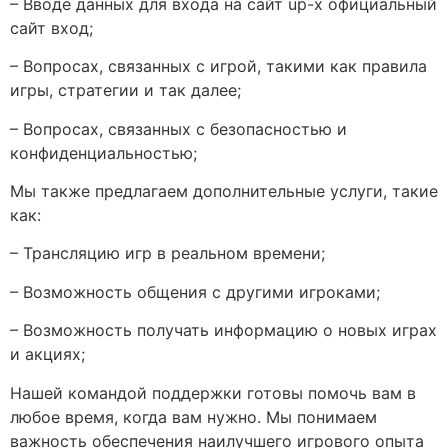
– Вводе данных для входа на сайт up-x официальный
сайт вход;
– Вопросах, связанных с игрой, такими как правила
игры, стратегии и так далее;
– Вопросах, связанных с безопасностью и
конфиденциальностью;
Мы также предлагаем дополнительные услуги, такие
как:
– Трансляцию игр в реальном времени;
– Возможность общения с другими игроками;
– Возможность получать информацию о новых играх
и акциях;
Нашей командой поддержки готовы помочь вам в
любое время, когда вам нужно. Мы понимаем
важность обеспечения наилучшего игрового опыта