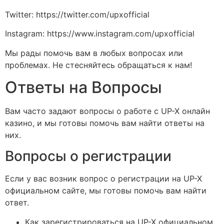
Twitter: https://twitter.com/upxofficial
Instagram: https://www.instagram.com/upxofficial
Мы рады помочь вам в любых вопросах или
проблемах. Не стесняйтесь обращаться к нам!
Ответы на Вопросы
Вам часто задают вопросы о работе с UP-X онлайн
казино, и мы готовы помочь вам найти ответы на
них.
Вопросы о регистрации
Если у вас возник вопрос о регистрации на UP-X
официальном сайте, мы готовы помочь вам найти
ответ.
Как зарегистрироваться на UP-X официальном