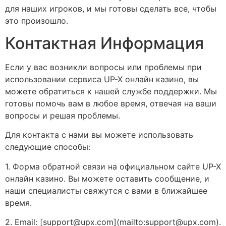
для наших игроков, и мы готовы сделать все, чтобы
это произошло.
Контактная Информация
Если у вас возникли вопросы или проблемы при
использовании сервиса UP-X онлайн казино, вы
можете обратиться к нашей службе поддержки. Мы
готовы помочь вам в любое время, отвечая на ваши
вопросы и решая проблемы.
Для контакта с нами вы можете использовать
следующие способы:
1. Форма обратной связи на официальном сайте UP-X
онлайн казино. Вы можете оставить сообщение, и
наши специалисты свяжутся с вами в ближайшее
время.
2. Email: [support@upx.com](mailto:support@upx.com).