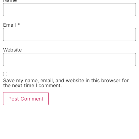
Email
*
Website
Save my name, email, and website in this browser for
the next time I comment.