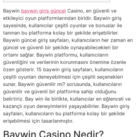
Baywin
baywin giriş güncel
Casino, en güvenli ve
etkileyici oyun platformlarından biridir. Baywin giriş
sayesinde, kullanıcılar çeşitli oyunlar ve bonuslar ile
tanınan bu platforma kolay bir şekilde erişebilirler.
Baywin güncel giriş sayfaları, kullanıcıların her zaman en
güncel ve güvenli bir şekilde oynayabilecekleri bir
ortamı sağlar. Baywin platformu, kullanıcıların
güvenliğini ve verilerinin korunmasını önemine özenle
özen gösterir. 15 baywin giriş sayfaları, kullanıcıların
çeşitli oyunları deneyebilmesi için çeşitli seçenekleri
sunar. Baywin güvenilir mi? sorusunda, kullanıcıların
güvenilir ve güvenli bir platforma sahip olduğunu
belirtiriz. Bay win ile birlikte, kullanıcılar en eğlenceli ve
kazançlı oyun deneyimlerini yaşayabilirler. Baywin giriş
sayfaları, kullanıcıların bu platforma kolay bir şekilde
erişebilmesi için tasarlanmıştır.
Baywin Casino Nedir?