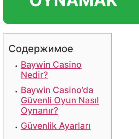
OYNAMAK
Содержимое
Baywin Casino
Nedir?
Baywin Casino’da
Güvenli Oyun Nasıl
Oynanır?
Güvenlik Ayarları