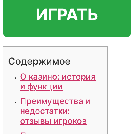
ИГРАТЬ
Содержимое
О казино: история
и функции
Преимущества и
недостатки:
отзывы игроков