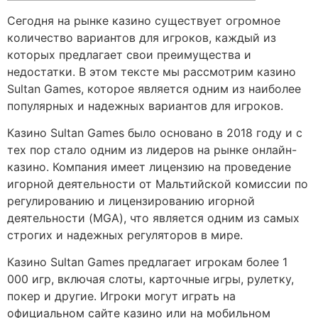
Сегодня на рынке казино существует огромное
количество вариантов для игроков, каждый из
которых предлагает свои преимущества и
недостатки. В этом тексте мы рассмотрим казино
Sultan Games, которое является одним из наиболее
популярных и надежных вариантов для игроков.
Казино Sultan Games было основано в 2018 году и с
тех пор стало одним из лидеров на рынке онлайн-
казино. Компания имеет лицензию на проведение
игорной деятельности от Мальтийской комиссии по
регулированию и лицензированию игорной
деятельности (MGA), что является одним из самых
строгих и надежных регуляторов в мире.
Казино Sultan Games предлагает игрокам более 1
000 игр, включая слоты, карточные игры, рулетку,
покер и другие. Игроки могут играть на
официальном сайте казино или на мобильном