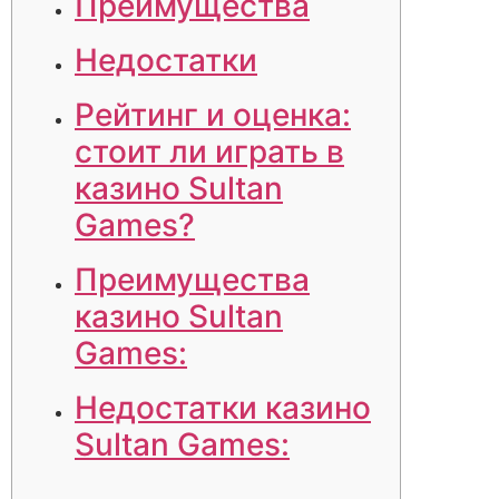
Преимущества
Недостатки
Рейтинг и оценка:
стоит ли играть в
казино Sultan
Games?
Преимущества
казино Sultan
Games:
Недостатки казино
Sultan Games: