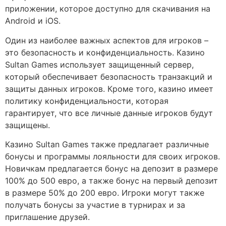
приложении, которое доступно для скачивания на
Android и iOS.
Один из наиболее важных аспектов для игроков –
это безопасность и конфиденциальность. Казино
Sultan Games использует защищенный сервер,
который обеспечивает безопасность транзакций и
защиты данных игроков. Кроме того, казино имеет
политику конфиденциальности, которая
гарантирует, что все личные данные игроков будут
защищены.
Казино Sultan Games также предлагает различные
бонусы и программы лояльности для своих игроков.
Новичкам предлагается бонус на депозит в размере
100% до 500 евро, а также бонус на первый депозит
в размере 50% до 200 евро. Игроки могут также
получать бонусы за участие в турнирах и за
приглашение друзей.