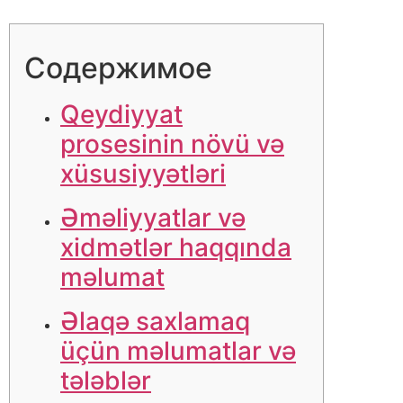
Содержимое
Qeydiyyat
prosesinin növü və
xüsusiyyətləri
Əməliyyatlar və
xidmətlər haqqında
məlumat
Əlaqə saxlamaq
üçün məlumatlar və
tələblər