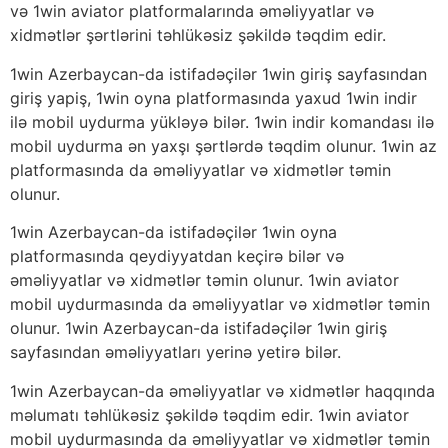
və 1win aviator platformalarında əməliyyatlar və
xidmətlər şərtlərini təhlükəsiz şəkildə təqdim edir.
1win Azerbaycan-da istifadəçilər 1win giriş sayfasından
giriş yapiş, 1win oyna platformasında yaxud 1win indir
ilə mobil uydurma yükləyə bilər. 1win indir komandası ilə
mobil uydurma ən yaxşı şərtlərdə təqdim olunur. 1win az
platformasında da əməliyyatlar və xidmətlər təmin
olunur.
1win Azerbaycan-da istifadəçilər 1win oyna
platformasında qeydiyyatdan keçirə bilər və
əməliyyatlar və xidmətlər təmin olunur. 1win aviator
mobil uydurmasında da əməliyyatlar və xidmətlər təmin
olunur. 1win Azerbaycan-da istifadəçilər 1win giriş
sayfasından əməliyyatları yerinə yetirə bilər.
1win Azerbaycan-da əməliyyatlar və xidmətlər haqqında
məlumatı təhlükəsiz şəkildə təqdim edir. 1win aviator
mobil uydurmasında da əməliyyatlar və xidmətlər təmin