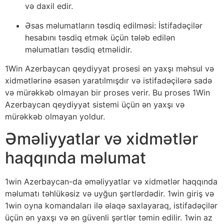
və daxil edir.
Əsas məlumatların təsdiq edilməsi: İstifadəçilər
hesabını təsdiq etmək üçün tələb edilən
məlumatları təsdiq etməlidir.
1Win Azerbaycan qeydiyyat prosesi ən yaxşı məhsul və
xidmətlərinə əsasən yaratılmışdır və istifadəçilərə sadə
və mürəkkəb olmayan bir proses verir. Bu proses 1Win
Azerbaycan qeydiyyat sistemi üçün ən yaxşı və
mürəkkəb olmayan yoldur.
Əməliyyatlar və xidmətlər
haqqında məlumat
1win Azerbaycan-da əməliyyatlar və xidmətlər haqqında
məlumatı təhlükəsiz və uyğun şərtlərdədir. 1win giriş və
1win oyna komandaları ilə əlaqə saxlayaraq, istifadəçilər
üçün ən yaxşı və ən güvenli şərtlər təmin edilir. 1win az