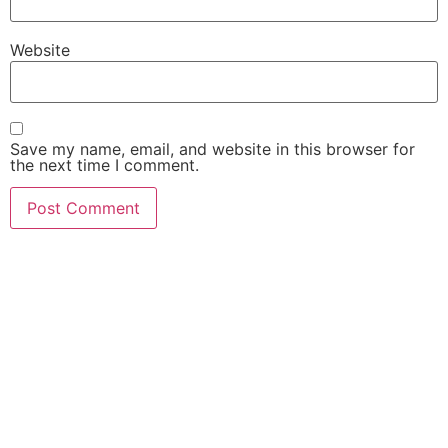
Website
Save my name, email, and website in this browser for
the next time I comment.