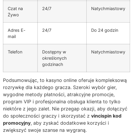
Czat na
24/7
Natychmiastowy
Żywo
Adres E-
24/7
Do 24 godzin
mail
Telefon
Dostępny w
Natychmiastowy
określonych
godzinach
Podsumowując, to kasyno online oferuje kompleksową
rozrywkę dla każdego gracza. Szeroki wybór gier,
wygodne metody płatności, atrakcyjne promocje,
program VIP i profesjonalna obsługa klienta to tylko
niektóre z jego zalet. Nie przegap okazji, aby dołączyć
do społeczności graczy i skorzystać z
vincispin kod
promocyjny
, aby zyskać dodatkowe korzyści i
zwiększyć swoje szanse na wygraną.