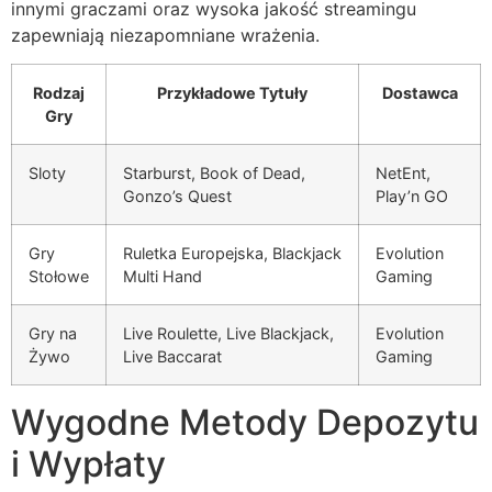
innymi graczami oraz wysoka jakość streamingu
zapewniają niezapomniane wrażenia.
Rodzaj
Przykładowe Tytuły
Dostawca
Gry
Sloty
Starburst, Book of Dead,
NetEnt,
Gonzo’s Quest
Play’n GO
Gry
Ruletka Europejska, Blackjack
Evolution
Stołowe
Multi Hand
Gaming
Gry na
Live Roulette, Live Blackjack,
Evolution
Żywo
Live Baccarat
Gaming
Wygodne Metody Depozytu
i Wypłaty