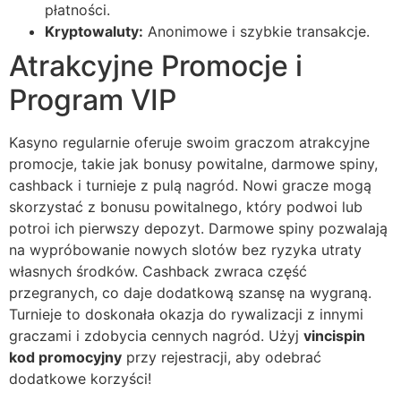
płatności.
Kryptowaluty:
Anonimowe i szybkie transakcje.
Atrakcyjne Promocje i
Program VIP
Kasyno regularnie oferuje swoim graczom atrakcyjne
promocje, takie jak bonusy powitalne, darmowe spiny,
cashback i turnieje z pulą nagród. Nowi gracze mogą
skorzystać z bonusu powitalnego, który podwoi lub
potroi ich pierwszy depozyt. Darmowe spiny pozwalają
na wypróbowanie nowych slotów bez ryzyka utraty
własnych środków. Cashback zwraca część
przegranych, co daje dodatkową szansę na wygraną.
Turnieje to doskonała okazja do rywalizacji z innymi
graczami i zdobycia cennych nagród. Użyj
vincispin
kod promocyjny
przy rejestracji, aby odebrać
dodatkowe korzyści!