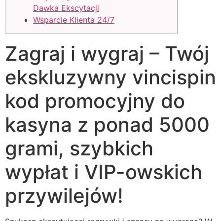
Dawka Ekscytacji
Wsparcie Klienta 24/7
Zagraj i wygraj – Twój
ekskluzywny vincispin
kod promocyjny do
kasyna z ponad 5000
grami, szybkich
wypłat i VIP-owskich
przywilejów!