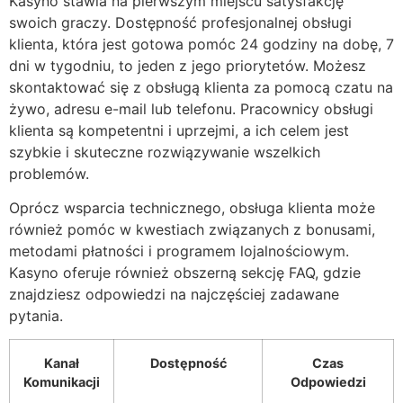
Kasyno stawia na pierwszym miejscu satysfakcję
swoich graczy. Dostępność profesjonalnej obsługi
klienta, która jest gotowa pomóc 24 godziny na dobę, 7
dni w tygodniu, to jeden z jego priorytetów. Możesz
skontaktować się z obsługą klienta za pomocą czatu na
żywo, adresu e-mail lub telefonu. Pracownicy obsługi
klienta są kompetentni i uprzejmi, a ich celem jest
szybkie i skuteczne rozwiązywanie wszelkich
problemów.
Oprócz wsparcia technicznego, obsługa klienta może
również pomóc w kwestiach związanych z bonusami,
metodami płatności i programem lojalnościowym.
Kasyno oferuje również obszerną sekcję FAQ, gdzie
znajdziesz odpowiedzi na najczęściej zadawane
pytania.
Kanał
Dostępność
Czas
Komunikacji
Odpowiedzi