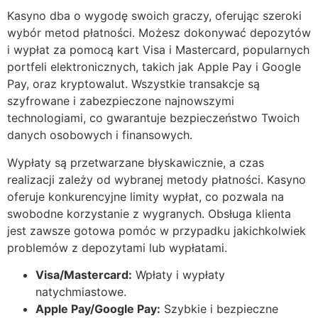
Kasyno dba o wygodę swoich graczy, oferując szeroki
wybór metod płatności. Możesz dokonywać depozytów
i wypłat za pomocą kart Visa i Mastercard, popularnych
portfeli elektronicznych, takich jak Apple Pay i Google
Pay, oraz kryptowalut. Wszystkie transakcje są
szyfrowane i zabezpieczone najnowszymi
technologiami, co gwarantuje bezpieczeństwo Twoich
danych osobowych i finansowych.
Wypłaty są przetwarzane błyskawicznie, a czas
realizacji zależy od wybranej metody płatności. Kasyno
oferuje konkurencyjne limity wypłat, co pozwala na
swobodne korzystanie z wygranych. Obsługa klienta
jest zawsze gotowa pomóc w przypadku jakichkolwiek
problemów z depozytami lub wypłatami.
Visa/Mastercard:
Wpłaty i wypłaty
natychmiastowe.
Apple Pay/Google Pay:
Szybkie i bezpieczne