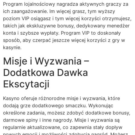
Program lojalnościowy nagradza aktywnych graczy za
ich zaangażowanie. Im więcej grasz, tym wyższy
poziom VIP osiągasz i tym więcej korzyści otrzymujesz,
takich jak ekskluzywne bonusy, dedykowany menedżer
konta i szybsze wypłaty. Program VIP to doskonały
sposób, aby czerpać jeszcze więcej korzyści z gry w
kasynie.
Misje i Wyzwania –
Dodatkowa Dawka
Ekscytacji
Kasyno oferuje różnorodne misje i wyzwania, które
dodają grze dodatkowego smaczku. Wykonując
określone zadania, możesz zdobyć dodatkowe bonusy,
darmowe spiny i inne nagrody. Misje i wyzwania są
regularnie aktualizowane, co zapewnia stały dopływ
nowych emocji i możliwości zdobycia nagród. Możesz