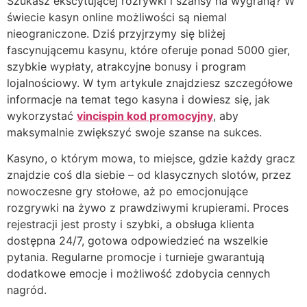
Szukasz ekscytującej rozrywki i szansy na wygraną? W
świecie kasyn online możliwości są niemal
nieograniczone. Dziś przyjrzymy się bliżej
fascynującemu kasynu, które oferuje ponad 5000 gier,
szybkie wypłaty, atrakcyjne bonusy i program
lojalnościowy. W tym artykule znajdziesz szczegółowe
informacje na temat tego kasyna i dowiesz się, jak
wykorzystać
vincispin kod promocyjny
, aby
maksymalnie zwiększyć swoje szanse na sukces.
Kasyno, o którym mowa, to miejsce, gdzie każdy gracz
znajdzie coś dla siebie – od klasycznych slotów, przez
nowoczesne gry stołowe, aż po emocjonujące
rozgrywki na żywo z prawdziwymi krupierami. Proces
rejestracji jest prosty i szybki, a obsługa klienta
dostępna 24/7, gotowa odpowiedzieć na wszelkie
pytania. Regularne promocje i turnieje gwarantują
dodatkowe emocje i możliwość zdobycia cennych
nagród.