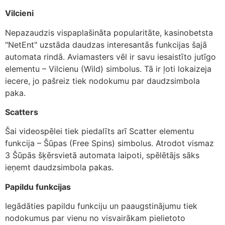
Vilcieni
Nepazaudzis vispaplašināta popularitāte, kasinobetsta
"NetEnt" uzstāda daudzas interesantās funkcijas šajā
automata rindā. Aviamasters vēl ir savu iesaistīto jutīgo
elementu – Vilcienu (Wild) simbolus. Tā ir ļoti lokaizeja
iecere, jo pašreiz tiek nodokumu par daudzsimbola
paka.
Scatters
Šai videospēlei tiek piedalīts arī Scatter elementu
funkcija – Šūpas (Free Spins) simbolus. Atrodot vismaz
3 Šūpās šķērsvietā automata laipoti, spēlētājs sāks
ieņemt daudzsimbola pakas.
Papildu funkcijas
Iegādāties papildu funkciju un paaugstinājumu tiek
nodokumus par vienu no visvairākam pielietoto