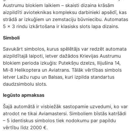
Austrumu blokiem laikiem – skaisti dizaina krāsām
aizpildīti avioteknikas kompleksu darbinieki apsēdī, kas
strādā ar izkuģiem un zemstaciju būvniecibu. Automatas
5 x 3 rindu izkārtošana ir klasisks slots lapa dizains.
Simboli
Savukārt simbolos, kurus spēlētājs var redzēt automata
aizpildītajā laipoti, ietver dažādos Krievijas Austrumu
blokiem perioda izkuģis: Putekšņu dzelzs, Ilijušina 14,
Mi-8 Helikoptera un Aviatrans. Tālāk vērtības simbols
ietver Laižu rupu un Balsas, kuri izpilda standartus
daudzsimbolu slots.
Iegūsto apmaksas
Šajā automātā ir visbiežāk sastopamie uzvedumi, ko var
atrodot ne tikai Aviamastersi. Simboliem bīstās katršādi
– 5 identiskus simbolos tiek nodokumu par papildu
vērtību līdz 2000 €.