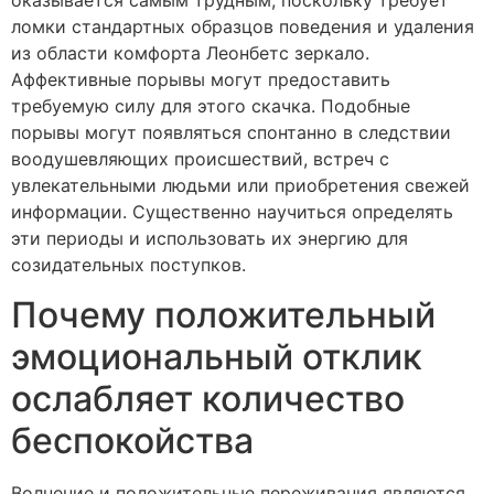
оказывается самым трудным, поскольку требует
ломки стандартных образцов поведения и удаления
из области комфорта Леонбетс зеркало.
Аффективные порывы могут предоставить
требуемую силу для этого скачка. Подобные
порывы могут появляться спонтанно в следствии
воодушевляющих происшествий, встреч с
увлекательными людьми или приобретения свежей
информации. Существенно научиться определять
эти периоды и использовать их энергию для
созидательных поступков.
Почему положительный
эмоциональный отклик
ослабляет количество
беспокойства
Волнение и положительные переживания являются