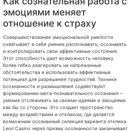
Как сознательная работа с
эмоциями меняет
отношение к страху
Совершенствование эмоциональной умелости
охватывает в себя умение распознавать, осознавать
и контролировать свои аффективные состояния.
Этот способность дает возможность человеку
более гибко реагировать на напряженные
обстоятельства и использовать аффективные
потенциал для разрешения трудностей. Техники
осознанности и размышления содействуют
формированию мета-познавательного осознания –
умения отслеживать за своими идеями и эмоциями
как бы со стороны. Это создает пространство
между воздействием и откликом, где делается
возможным осознанный селекция варианта отклика.
Leon Casino через призму осознанности заканчивает