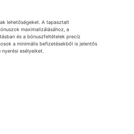
ak lehetőségeket. A tapasztalt
 bónuszok maximalizálásához, a
tásban és a bónuszfeltételek precíz
osok a minimális befizetésekből is jelentős
nyerési esélyeiket.