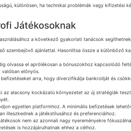
sságú, különösen, ha technikai problémák vagy kifizetési ké
rofi Játékosoknak
ihasználásához a következő gyakorlati tanácsok segíthetnek
ő szembejövő ajánlattal. Hasonlítsa össze a különböző kaszi
ig olvassa el aprólékosan a bónuszokhoz kapcsolódó feltét
z valóban előnyös.
befizetéseket arra, hogy diverzifikálja bankrollját és csök
i az alacsony kockázatú környezetet az új stratégiák tesz
yét.
jon egyetlen platformhoz. A minimális befizetések lehetővé
n illeszkednek a játékstílusához és preferenciáihoz.
játékosok nem az azonnali nagy nyereményekre fókuszálnak
zetések is hozzájárulhatnak ehhez a célhoz.