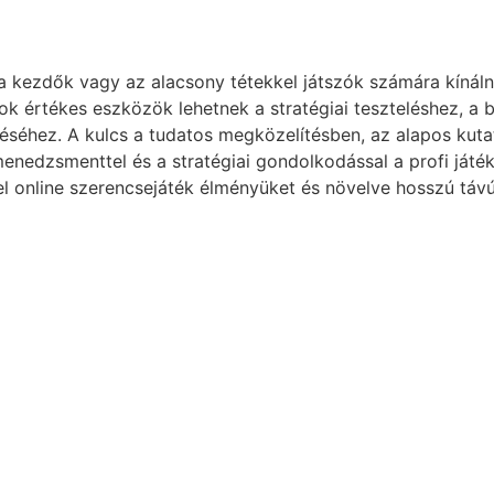
a kezdők vagy az alacsony tétekkel játszók számára kínáln
k értékes eszközök lehetnek a stratégiai teszteléshez, a
éséhez. A kulcs a tudatos megközelítésben, az alapos kuta
enedzsmenttel és a stratégiai gondolkodással a profi játék
l online szerencsejáték élményüket és növelve hosszú távú 