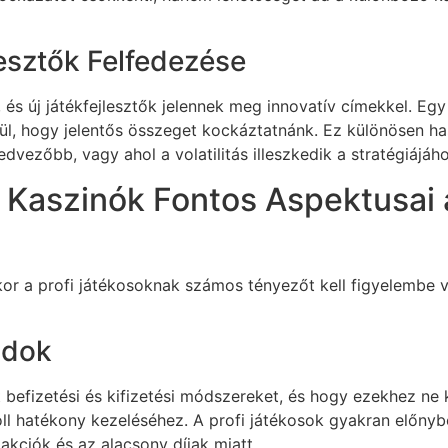
lesztők Felfedezése
és új játékfejlesztők jelennek meg innovatív címekkel. Egy 
kül, hogy jelentős összeget kockáztatnánk. Ez különösen has
dvezőbb, vagy ahol a volatilitás illeszkedik a stratégiájáh
 Kaszinók Fontos Aspektusai 
kor a profi játékosoknak számos tényezőt kell figyelembe v
ódok
 befizetési és kifizetési módszereket, és hogy ezekhez ne 
l hatékony kezeléséhez. A profi játékosok gyakran előnyben
zakciók és az alacsony díjak miatt.