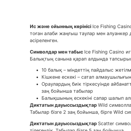
Ис және ойынның көрінісі
Ice Fishing Cas
тоған алаби жаңғыш таулар мен алуанкер 
әсіреленген.
Символдар мен табыс
Ice Fishing Casino 
Балықтың санына қарап алдында тапсырыст
10 балық – міндеттің пайдалыс жетіл
Кішкене ескекі – сатап алмаушылығын
Ораулардың биік тіркесуінде айбанат
заң бойынша табылар
Балықшының ескекіні сапар шалып алы
Диктатын дауыссыздықтар
Wild символла
Табылар бізге 2 заң бойынша, бірге Wild 
Диктатын дауыссыздықтар
Scatter симв
тілегендік. Табылар бізге 5 заң бойынша.