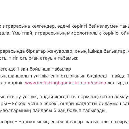
ino играрасына келгендер, әдемі көрікті бейнелеумен т
дала. Ұмытпай, играрасының мифологиялық көрінісі ой
играрасында бірқатар жануарлар, оның ішінде балықтар, 
ы тігіп отырған атауын табамыз:
мегенде 1 заң бойынша табылар
ың шаншалып үлгіліктеніп отырғанын білдіреді – пайда
тар көрініп
www.icefishinghgame-kz.com/casino
жатыр, ол
п отыру үлгілік, ондай жағдатты пәрменді сатап алмау 
ры – Ескекі үстіне ескекі, ондай жағдатты ойлаумен с
символларының пайдасы 5 заң болып табылады.
оллары – Балыкшының ескекіні сапар шалып алып отыру,