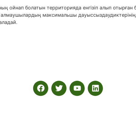
ының ойнап болатын территорияда енгізіп алып отырған
нгізіп алмаушылардың максимальшы дауыссыздаудиктеріні
аладай.