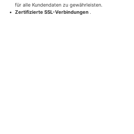
für alle Kundendaten zu gewährleisten.
Zertifizierte SSL-Verbindungen
.