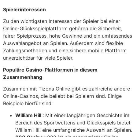
Spielerinteressen
Zu den wichtigsten Interessen der Spieler bei einer
Online-Glücksspielplattform gehören die Sicherheit,
fairer Spielprozess, hohe Gewinne und ein umfassendes
Auswahlangebot an Spielen. Außerdem sind flexible
Zahlungsmethoden und eine sichere mobile Plattform
unverzichtbar für viele Spieler.
Populäre Casino-Plattformen in diesem
Zusammenhang
Zusammen mit Tizona Online gibt es zahlreiche andere
Online-Casinos, die beliebt bei Spielern sind. Einige
Beispiele hierfür sind:
William Hill
: Mit einer langjährigen Geschichte im
Bereich des Sportwettens und Glücksspiels bietet
William Hill eine umfangreiche Auswahl an Spielen.