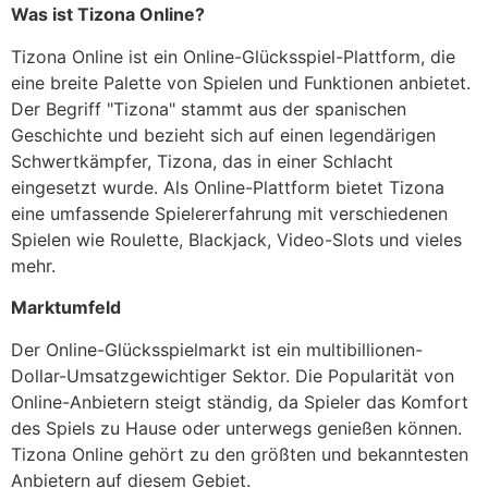
Was ist Tizona Online?
Tizona Online ist ein Online-Glücksspiel-Plattform, die
eine breite Palette von Spielen und Funktionen anbietet.
Der Begriff "Tizona" stammt aus der spanischen
Geschichte und bezieht sich auf einen legendärigen
Schwertkämpfer, Tizona, das in einer Schlacht
eingesetzt wurde. Als Online-Plattform bietet Tizona
eine umfassende Spielererfahrung mit verschiedenen
Spielen wie Roulette, Blackjack, Video-Slots und vieles
mehr.
Marktumfeld
Der Online-Glücksspielmarkt ist ein multibillionen-
Dollar-Umsatzgewichtiger Sektor. Die Popularität von
Online-Anbietern steigt ständig, da Spieler das Komfort
des Spiels zu Hause oder unterwegs genießen können.
Tizona Online gehört zu den größten und bekanntesten
Anbietern auf diesem Gebiet.