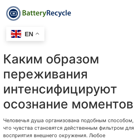
EN
Каким образом
переживания
интенсифицируют
осознание моментов
Человечья душа организована подобным способом,
что чувства становятся действенным фильтром для
восприятия внешнего окружения. Любое