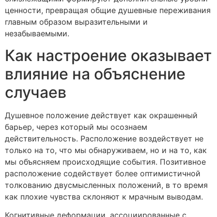
ценности, превращая общие душевные переживания
главным образом выразительными и
незабываемыми.
Как настроение оказывает
влияние на объяснение
случаев
Душевное положение действует как окрашенный
барьер, через который мы осознаем
действительность. Расположение воздействует не
только на то, что мы обнаруживаем, но и на то, как
мы объясняем происходящие события. Позитивное
расположение содействует более оптимистичной
толкованию двусмысленных положений, в то время
как плохие чувства склоняют к мрачным выводам.
Когнитивные деформации, ассоциированные с