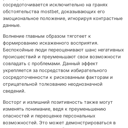
сосредоточивается исключительно на гранях
обстоятельства mostbet, доказывающих его
эмоциональное положение, игнорируя контрастные
данные.
Волнение главным образом тяготеет к
формированию искаженного восприятия.
Беспокойные люди переоценивают шанс негативных
происшествий и преуменьшают свои возможности
совладать с проблемами. Данный эффект
укрепляется за посредством избирательного
сосредоточенности к рискованным факторам и
отрицательной толкованию неоднозначной
сведений.
Восторг и излишний позитивность также могут
изменять понимание, ведя к преуменьшению
опасностей и переоценке персональных
возможностей. Это может демонстрироваться в