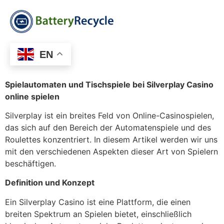
EN
Spielautomaten und Tischspiele bei Silverplay Casino
online spielen
Silverplay ist ein breites Feld von Online-Casinospielen,
das sich auf den Bereich der Automatenspiele und des
Roulettes konzentriert. In diesem Artikel werden wir uns
mit den verschiedenen Aspekten dieser Art von Spielern
beschäftigen.
Definition und Konzept
Ein Silverplay Casino ist eine Plattform, die einen
breiten Spektrum an Spielen bietet, einschließlich