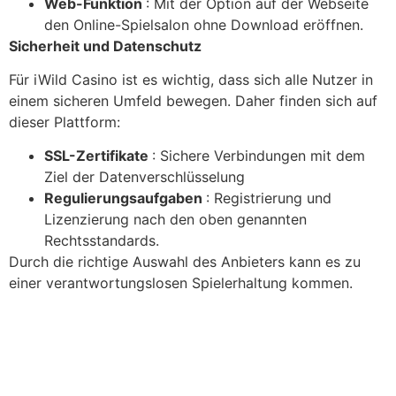
Web-Funktion
: Mit der Option auf der Webseite
den Online-Spielsalon ohne Download eröffnen.
Sicherheit und Datenschutz
Für iWild Casino ist es wichtig, dass sich alle Nutzer in
einem sicheren Umfeld bewegen. Daher finden sich auf
dieser Plattform:
SSL-Zertifikate
: Sichere Verbindungen mit dem
Ziel der Datenverschlüsselung
Regulierungsaufgaben
: Registrierung und
Lizenzierung nach den oben genannten
Rechtsstandards.
Durch die richtige Auswahl des Anbieters kann es zu
einer verantwortungslosen Spielerhaltung kommen.