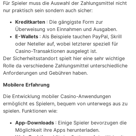
Für Spieler muss die Auswahl der Zahlungsmittel nicht
nur praktisch sein sondern auch sicher:
Kreditkarten
: Die gängigste Form zur
Überweisung von Einnahmen und Ausgaben.
E-Wallets
: Als Beispiele tauchen PayPal, Skrill
oder Neteller auf, wobei letzterer speziell für
Casino-Transaktionen ausgelegt ist.
Der Sicherheitsstandort spielt hier eine sehr wichtige
Rolle da verschiedene Zahlungsmittel unterschiedliche
Anforderungen und Gebühren haben.
Mobilere Erfahrung
Die Entwicklung mobiler Casino-Anwendungen
ermöglicht es Spielern, bequem von unterwegs aus zu
spielen. Funktionen wie:
App-Downloads
: Einige Spieler bevorzugen die
Möglichkeit ihre Apps herunterladen.