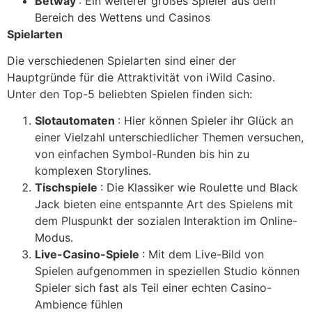
Betway
: Ein weiterer großes Spieler aus dem
Bereich des Wettens und Casinos
Spielarten
Die verschiedenen Spielarten sind einer der
Hauptgründe für die Attraktivität von iWild Casino.
Unter den Top-5 beliebten Spielen finden sich:
Slotautomaten
: Hier können Spieler ihr Glück an
einer Vielzahl unterschiedlicher Themen versuchen,
von einfachen Symbol-Runden bis hin zu
komplexen Storylines.
Tischspiele
: Die Klassiker wie Roulette und Black
Jack bieten eine entspannte Art des Spielens mit
dem Pluspunkt der sozialen Interaktion im Online-
Modus.
Live-Casino-Spiele
: Mit dem Live-Bild von
Spielen aufgenommen in speziellen Studio können
Spieler sich fast als Teil einer echten Casino-
Ambience fühlen