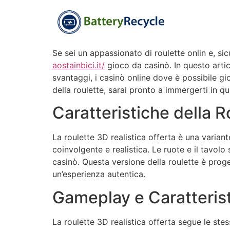
Se sei un appassionato di roulette onlin e, si
aostainbici.it/
gioco da casinò. In questo artico
svantaggi, i casinò online dove è possibile gi
della roulette, sarai pronto a immergerti in 
Caratteristiche della R
La roulette 3D realistica offerta è una varian
coinvolgente e realistica. Le ruote e il tavolo
casinò. Questa versione della roulette è prog
un’esperienza autentica.
Gameplay e Caratteris
La roulette 3D realistica offerta segue le st