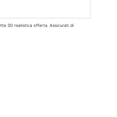
te 3D realistica offerta. Assicurati di