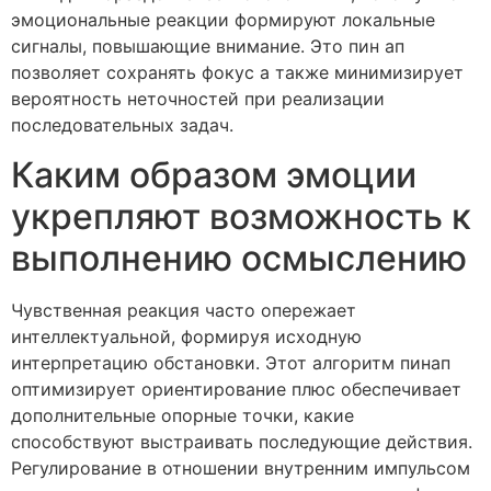
эмоциональные реакции формируют локальные
сигналы, повышающие внимание. Это пин ап
позволяет сохранять фокус а также минимизирует
вероятность неточностей при реализации
последовательных задач.
Каким образом эмоции
укрепляют возможность к
выполнению осмыслению
Чувственная реакция часто опережает
интеллектуальной, формируя исходную
интерпретацию обстановки. Этот алгоритм пинап
оптимизирует ориентирование плюс обеспечивает
дополнительные опорные точки, какие
способствуют выстраивать последующие действия.
Регулирование в отношении внутренним импульсом