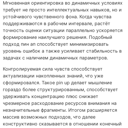
Мгновенная ориентировка во динамичных условиях
требует не просто интеллектуальных навыков, но и
устойчивого чувственного фона. Когда чувства
поддерживаются в рабочем интервале, растёт
точность оценки ситуации параллельно ускоряется
формирование наилучшего решения. Подобный
подход пин ап способствует минимизировать
уровень ошибок а также усиливает стабильность в
задачах c наличием динамичных параметров.
Контролируемая сила чувств способствует
актуализации накопленных знаний, что уже
сформировался. Такое pin up делает мышление
гораздо более структурированным, способствует
удерживать концентрацию плюс снижает
чрезмерное расходование ресурсов внимания на
незначительные фрагменты. Итогом расширяется
массив возможных подходов, что далее
конструктивно сказывается в отношении конечный