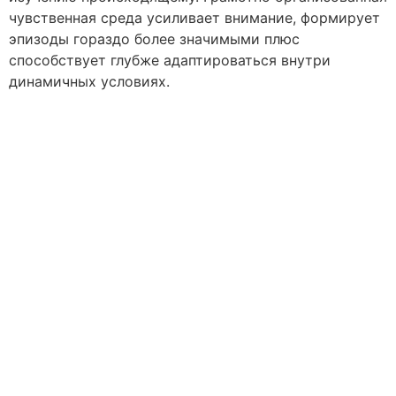
чувственная среда усиливает внимание, формирует
эпизоды гораздо более значимыми плюс
способствует глубже адаптироваться внутри
динамичных условиях.