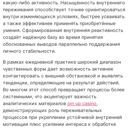
какую-либо активность. Насыщенность внутреннего
переживания способствует точнее ориентироваться
внутри изменяющихся условиях, быстрее усваивать
а также эффективнее применять приобретённые
умения. Сформированная внутренняя реактивность
создаёт надёжную базу во время принятия
обоснованных выводов параллельно поддержания
личного стабильности.
В рамках ежедневной практике широкий диапазон
чувственных форм дает возможность активнее
контактировать с внешней обстановкой и выявлять
тенденции, определяющие на результат действий.
Во многом этот способ превращает процессы более
системными, что акцентирует важность
аналитических материалов
pin up casino
,
демонстрирующих роль переживательных
процессов при укреплении устойчивой внутренней
мотивации плюс усилении интереса к обработке