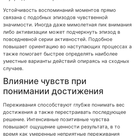
Устойчивость воспоминаний моментов прямо
связана с подобных эпизодов чувственной
значимости. Иногда даже мимолетная пик внимания
либо активизации может подчеркнуть эпизод в
повседневной серии активностей. Подобное
повышает ориентацию во наступающих процессах а
также помогает быстрее определять наиболее
уместные варианты действий опираясь на сходных
случаев.
Влияние чувств при
понимании достижения
Переживания способствуют глубже понимать вес
достижения а также перестраивать последующее
решение. Интенсивные позитивные чувства
повышают ощущение ценности результата, в то
время как умеренные неприятные переживания