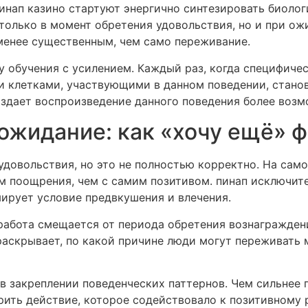
инап казино стартуют энергично синтезировать биолог
 только в момент обретения удовольствия, но и при ож
менее существенным, чем само переживание.
 обучения с усилением. Каждый раз, когда специфичес
и клетками, участвующими в данном поведении, стано
здает воспроизведение данного поведения более воз
ожидание: как «хочу ещё» ф
овольствия, но это не полностью корректно. На само
м поощрения, чем с самим позитивом. пинап исключите
ирует условие предвкушения и влечения.
работа смещается от периода обретения вознагражден
раскрывает, по какой причине люди могут переживать 
в закреплении поведенческих паттернов. Чем сильнее 
орить действие, которое содействовало к позитивному 