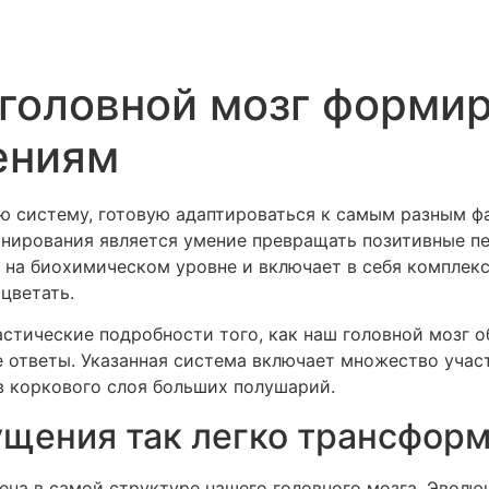
головной мозг формир
ениям
ую систему, готовую адаптироваться к самым разным 
нирования является умение превращать позитивные п
 на биохимическом уровне и включает в себя комплек
цветать.
стические подробности того, как наш головной мозг 
 ответы. Указанная система включает множество учас
в коркового слоя больших полушарий.
щения так легко трансформ
ена в самой структуре нашего головного мозга. Эволю