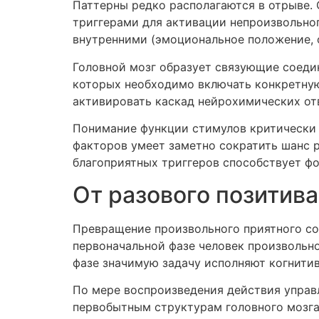
Паттерны редко располагаются в отрыве.
триггерами для активации непроизвольног
внутренними (эмоциональное положение, 
Головной мозг образует связующие соедин
которых необходимо включать конкретную
активировать каскад нейрохимических от
Понимание функции стимулов критически 
факторов умеет заметно сократить шанс р
благоприятных триггеров способствует ф
От разового позитива
Превращение произвольного приятного со
первоначальной фазе человек произвольно
фазе значимую задачу исполняют когнитив
По мере воспроизведения действия управ
первобытным структурам головного мозга