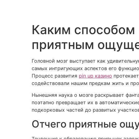
Каким способом 
приятным ощущ
Головной мозг выступает как удивительн
самых интригующих аспектов его функцио
Процесс развития
pin up казино
протекает
содействовали нашим предкам жить и про
Нынешняя наука о мозге раскрывает фанта
поэтапно превращает их в автоматические
подкорковых частей до развитых участко
Отчего приятные ощу
Тенденция к образованию привычек залож