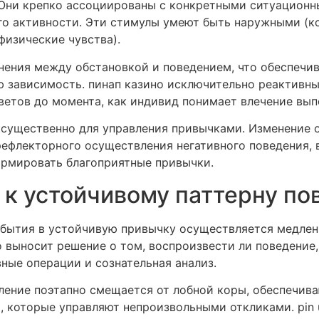
 Они крепко ассоциированы с конкретными ситуацион
о активности. Эти стимулы умеют быть наружными (ко
физические чувства).
ения между обстановкой и поведением, что обеспечива
 зависимость. пинап казино исключительно реактивны
ветов до момента, как индивид понимает влечение вып
существенно для управления привычками. Изменение 
ефлекторного осуществления негативного поведения, 
ормировать благоприятные привычки.
 к устойчивому паттерну по
бытия в устойчивую привычку осуществляется медленн
 выносит решение о том, воспроизвести ли поведение,
ные операции и сознательная анализ.
ление поэтапно смещается от лобной коры, обеспечива
, которые управляют непроизвольными откликами. pin 