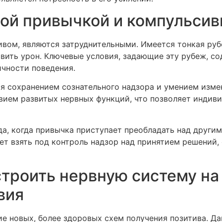
ой привычкой и компульси
тивом, являются затруднительными. Имеется тонкая р
вить урон. Ключевые условия, задающие эту рубеж, со
ичности поведения.
 сохранением сознательного надзора и умением измен
вием развитых нервных функций, что позволяет индиви
а, когда привычка приступает преобладать над други
ет взять под контроль надзор над принятием решений,
троить нервную систему на
вия
ие новых, более здоровых схем получения позитива. Да