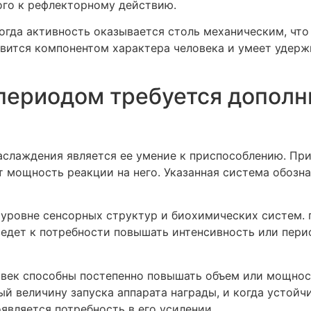
ого к рефлекторному действию.
огда активность оказывается столь механическим, что
овится компонентом характера человека и умеет удер
 периодом требуется дополн
аслаждения является ее умение к приспособлению. Пр
 мощность реакции на него. Указанная система обозн
 уровне сенсорных структур и биохимических систем. 
ведет к потребности повышать интенсивность или пери
ловек способны постепенно повышать объем или мощно
й величину запуска аппарата награды, и когда устой
является потребность в его усилении.