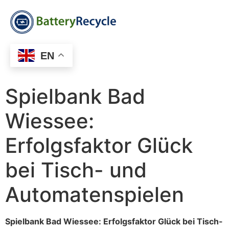
EN
Spielbank Bad
Wiessee:
Erfolgsfaktor Glück
bei Tisch- und
Automatenspielen
Spielbank Bad Wiessee: Erfolgsfaktor Glück bei Tisch-