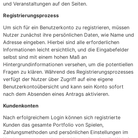
und Veranstaltungen auf den Seiten.
Registrierungsprozess
Um sich für ein Benutzerkonto zu registrieren, müssen
Nutzer zunächst ihre persönlichen Daten, wie Name und
Adresse eingeben. Hierbei sind alle erforderlichen
Informationen leicht ersichtlich, und die Eingabefelder
selbst sind mit einem hohen Maß an
Hintergrundinformationen versehen, um die potentiellen
Fragen zu klären. Während des Registrierungsprozesses
verfügt der Nutzer über Zugriff auf eine eigene
Benutzerkontoübersicht und kann sein Konto sofort
nach dem Absenden eines Antrags aktivieren.
Kundenkonten
Nach erfolgreichem Login können sich registrierte
Kunden das gesamte Portfolio von Spielen,
Zahlungsmethoden und persönlichen Einstellungen im