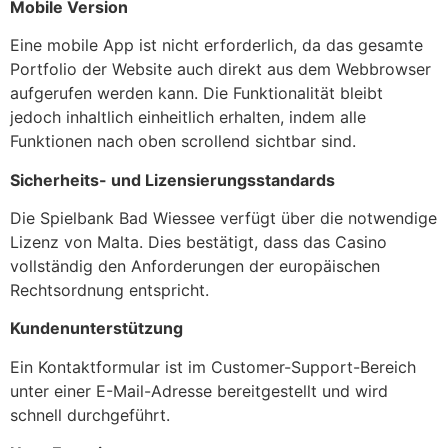
Mobile Version
Eine mobile App ist nicht erforderlich, da das gesamte
Portfolio der Website auch direkt aus dem Webbrowser
aufgerufen werden kann. Die Funktionalität bleibt
jedoch inhaltlich einheitlich erhalten, indem alle
Funktionen nach oben scrollend sichtbar sind.
Sicherheits- und Lizensierungsstandards
Die Spielbank Bad Wiessee verfügt über die notwendige
Lizenz von Malta. Dies bestätigt, dass das Casino
vollständig den Anforderungen der europäischen
Rechtsordnung entspricht.
Kundenunterstützung
Ein Kontaktformular ist im Customer-Support-Bereich
unter einer E-Mail-Adresse bereitgestellt und wird
schnell durchgeführt.