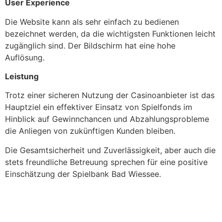
User Experience
Die Website kann als sehr einfach zu bedienen
bezeichnet werden, da die wichtigsten Funktionen leicht
zugänglich sind. Der Bildschirm hat eine hohe
Auflösung.
Leistung
Trotz einer sicheren Nutzung der Casinoanbieter ist das
Hauptziel ein effektiver Einsatz von Spielfonds im
Hinblick auf Gewinnchancen und Abzahlungsprobleme
die Anliegen von zukünftigen Kunden bleiben.
Die Gesamtsicherheit und Zuverlässigkeit, aber auch die
stets freundliche Betreuung sprechen für eine positive
Einschätzung der Spielbank Bad Wiessee.