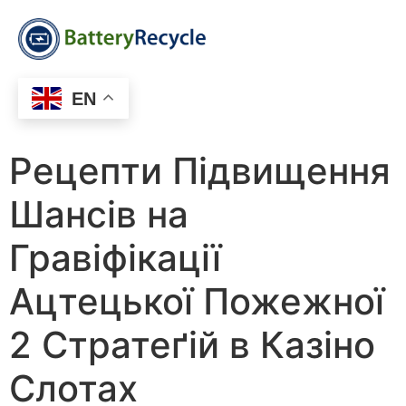
EN
Рецепти Підвищення
Шансів на
Гравіфікації
Ацтецької Пожежної
2 Стратеґій в Казіно
Слотах