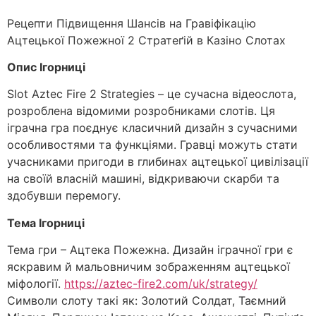
Рецепти Підвищення Шансів на Гравіфікацію
Ацтецької Пожежної 2 Стратеґій в Казіно Слотах
Опис Ігорниці
Slot Aztec Fire 2 Strategies – це сучасна відеослота,
розроблена відомими розробниками слотів. Ця
іграчна гра поєднує класичний дизайн з сучасними
особливостями та функціями. Гравці можуть стати
учасниками пригоди в глибинах ацтецької цивілізації
на своїй власній машині, відкриваючи скарби та
здобувши перемогу.
Тема Ігорниці
Тема гри – Ацтека Пожежна. Дизайн іграчної гри є
яскравим й мальовничим зображенням ацтецької
міфології.
https://aztec-fire2.com/uk/strategy/
Символи слоту такі як: Золотий Солдат, Таємний