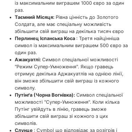
із максимальним виграшем 1000 євро за один
раз.
Таємний Місяця:
Рівна цінність до Золотого
Солдата, але має спеціальну можливість
збільшити свій виграш на декілька тисяч євро
Перлинец Іспанська Коса
: Третя найцінніша
символ із максимальним виграшем 500 євро за
один раз.
Ажакуатлі:
Символ спеціальної можливості
"Режим Супер-Умноження". Якщо гравець
отримує декілька Аджакуатлів на однією лінії,
він зможе збільшити свій виграш із кожного
символу.
Путінґа (Чорна Вогнівка):
Символ спеціальної
можливості "Супер-Умноження". Коли кілька
Путінг увійдуть в лінію, гравець зможе
збільшити свій виграш зі кожного з цих
символів.
Слунце
: Сymbol що відповідає за розігрів і