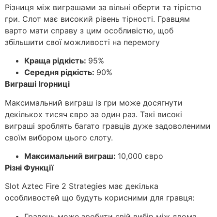
Різниця між виграшами за вільні оберти та тірістю
гри. Слот має високий рівень тірності. Гравцям
варто мати справу з цим особливістю, щоб
збільшити свої можливості на перемогу
Краща рідкість:
95%
Середня рідкість:
90%
Виграші Ігорниці
Максимальний виграш із гри може досягнути
декількох тисяч євро за один раз. Такі високі
виграші зроблять багато гравців дуже задоволеними
своїм вибором цього слоту.
Максимальний виграш:
10,000 євро
Різні Функції
Slot Aztec Fire 2 Strategies має декілька
особливостей що будуть корисними для гравця:
Гравець може зробити свій вибір між двома