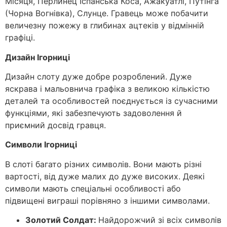
Місяця, Перлинец Іспанська Коса, Ажакуатлі, Путінґа
(Чорна Вогнівка), Слунце. Гравець може побачити
величезну пожежу в глибинах ацтеків у відмінній
графіці.
Дизайн Ігорниці
Дизайн слоту дуже добре розроблений. Дуже
яскрава і мальовнича графіка з великою кількістю
деталей та особливостей поєднується із сучасними
функціями, які забезпечують задоволення й
приємний досвід гравця.
Символи Ігорниці
В слоті багато різних символів. Вони мають різні
вартості, від дуже малих до дуже високих. Деякі
символи мають спеціальні особливості або
підвищені виграші порівняно з іншими символами.
Золотий Солдат:
Найдорожчий зі всіх символів