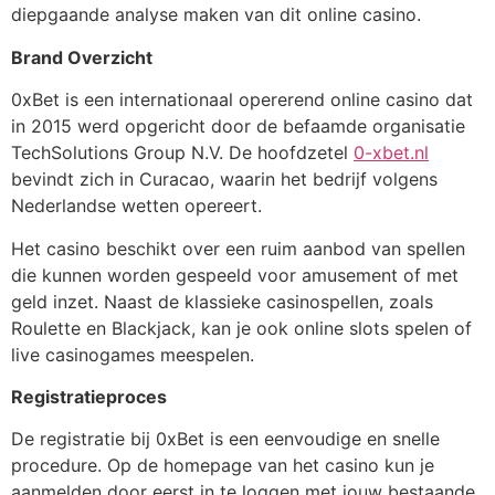
diepgaande analyse maken van dit online casino.
Brand Overzicht
0xBet is een internationaal opererend online casino dat
in 2015 werd opgericht door de befaamde organisatie
TechSolutions Group N.V. De hoofdzetel
0-xbet.nl
bevindt zich in Curacao, waarin het bedrijf volgens
Nederlandse wetten opereert.
Het casino beschikt over een ruim aanbod van spellen
die kunnen worden gespeeld voor amusement of met
geld inzet. Naast de klassieke casinospellen, zoals
Roulette en Blackjack, kan je ook online slots spelen of
live casinogames meespelen.
Registratieproces
De registratie bij 0xBet is een eenvoudige en snelle
procedure. Op de homepage van het casino kun je
aanmelden door eerst in te loggen met jouw bestaande