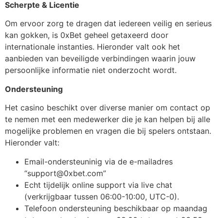
Scherpte & Licentie
Om ervoor zorg te dragen dat iedereen veilig en serieus
kan gokken, is 0xBet geheel getaxeerd door
internationale instanties. Hieronder valt ook het
aanbieden van beveiligde verbindingen waarin jouw
persoonlijke informatie niet onderzocht wordt.
Ondersteuning
Het casino beschikt over diverse manier om contact op
te nemen met een medewerker die je kan helpen bij alle
mogelijke problemen en vragen die bij spelers ontstaan.
Hieronder valt:
Email-ondersteuninig via de e-mailadres
“support@0xbet.com”
Echt tijdelijk online support via live chat
(verkrijgbaar tussen 06:00-10:00, UTC-0).
Telefoon ondersteuning beschikbaar op maandag