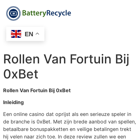
EN
Rollen Van Fortuin Bij
0xBet
Rollen Van Fortuin Bij 0xBet
Inleiding
Een online casino dat oprijst als een serieuze speler in
de branche is 0xBet. Met zijn brede aanbod van spellen,
betaalbare bonuspakketten en veilige betalingen trekt
hij velen naar zich toe. In deze review zullen we een