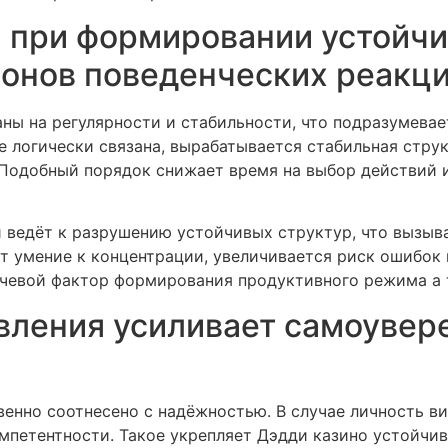
 при формировании устойч
онов поведенческих реакц
ы на регулярности и стабильности, что подразумевает
е логически связана, вырабатывается стабильная стру
 Подобный порядок снижает время на выбор действий 
 ведёт к разрушению устойчивых структур, что вызы
ет умение к концентрации, увеличивается риск ошибок
ючевой фактор формирования продуктивного режима а 
вления усиливает самоувер
енно соотнесено с надёжностью. В случае личность в
петентности. Такое укрепляет Дэдди казино устойчи