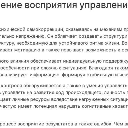
ение восприятия управлени
ихической самокоррекции, сказываясь на механизм п
тельно напряжению. Он облегчает создавать структури
руктуру, необходимую для устойчивого ритма жизни. В
чивает мотивацию а также повышает возможность к ос
чного влияния обеспечивает индивидуальную поддержку
в особенности при сложных ситуациях. Благодаря тако
анализирует информацию, формируя стабильную и ясн
 контроля обнаруживается а также в умения управлять
 управлять на развитие ход происходящего, личность
щает личные ресурсы вследствие нагруженных ситуаци
ачастую имеет потенциал нарушать когнитивные харак
роцесс восприятие результатов а также ошибок. Чем 