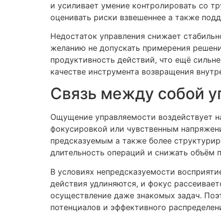
и усиливает умение контролировать со тр
оценивать риски взвешеннее а также под
Недостаток управления снижает стабильн
желанию не допускать примерения решени
продуктивность действий, что ещё сильне
качестве инструмента возвращения внутр
Связь между собой у
Ощущение управляемости воздействует на
фокусировкой или чувственным напряжени
предсказуемым а также более структурир
длительность операций и снижать объём 
В условиях непредсказуемости восприяти
действия удлиняются, и фокус рассеивает
осуществление даже знакомых задач. Поэ
потенциалов и эффективного распределен