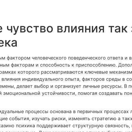
е чувство влияния так
ека
ым фактором человеческого поведенческого ответа и 
очным факторам и способность к приспособлению. Допо
в рамках которого рассматриваются ключевые механизм
е влияния индивидуального опыта, факторов среды в с
емены, делает выбор и организует личные ресурсы. В 
 эмоциональной устойчивости, помогая создавать пон
идуальные процессы основана в первичных процессах 
ие события, изучать риски, изменять стратегию а та
 казино психика поддерживает структурную связность