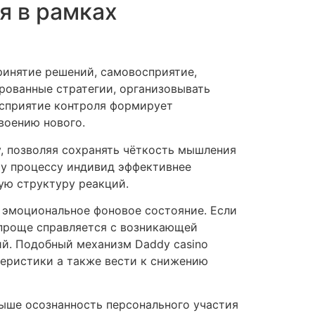
я в рамках
ринятие решений, самовосприятие,
рованные стратегии, организовывать
осприятие контроля формирует
воению нового.
, позволяя сохранять чёткость мышления
му процессу индивид эффективнее
ую структуру реакций.
 эмоциональное фоновое состояние. Если
 проще справляется с возникающей
й. Подобный механизм Daddy casino
теристики а также вести к снижению
выше осознанность персонального участия