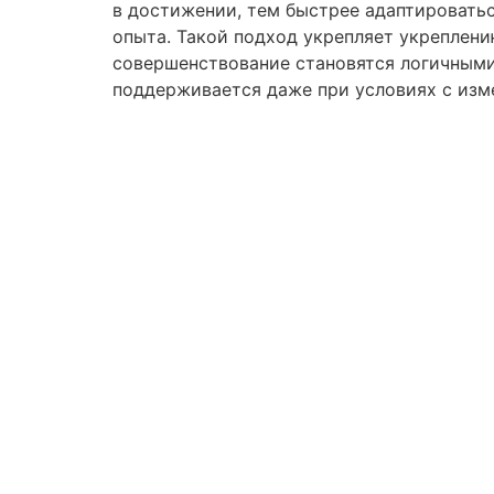
в достижении, тем быстрее адаптироватьс
опыта. Такой подход укрепляет укреплен
совершенствование становятся логичными
поддерживается даже при условиях с изм