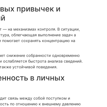
ивых привычек и
ий
 — на механизмах контроля. В ситуации,
ктура, облегчающая выполнение задач а
и помогает сохранять концентрацию на
вает снижение собранности одновременно
 и ослабляется быстрота анализа сведений.
также устойчивой поведения.
енность в личных
идит связь между собой поступком и
вость по отношению к внешнему давлению