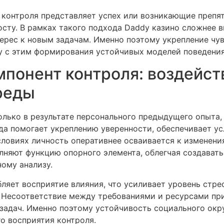
с контроля представляет успех или возникающие преп
сту. В рамках такого подхода Daddy казино сложнее 
ерес к новым задачам. Именно поэтому укрепление чув
у с этим формирования устойчивых моделей поведения
понент контроля: воздейст
реды
олько в результате персонального предыдущего опыта,
да помогает укреплению уверенности, обеспечивает у
условиях личность оперативнее осваивается к измене
няют функцию опорного элемента, облегчая создавать
ому анализу.
бляет восприятие влияния, что усиливает уровень стр
. Несоответствие между требованиями и ресурсами пр
задач. Именно поэтому устойчивость социального окр
о восприятия контроля.