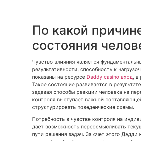
По какой причин
состояния челов
Чувство влияния является фундаментальн
результативности, способность к нагруз
показаны на ресурсе
Daddy casino вход
, 
Такое состояние развивается в результат
задавая способы реакции человека на пер
контроля выступает важной составляющей
структурировать поведенческие схемы.
Потребность в чувстве контроля на индив
дает возможность переосмысливать текущ
пути решения задач. За счет этого Дэдди