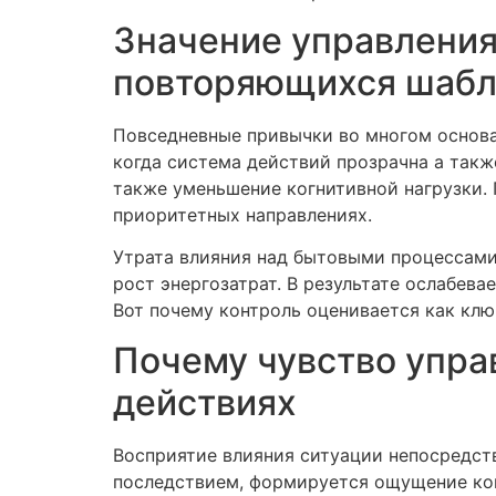
Значение управления
повторяющихся шабл
Повседневные привычки во многом основан
когда система действий прозрачна а такж
также уменьшение когнитивной нагрузки.
приоритетных направлениях.
Утрата влияния над бытовыми процессами
рост энергозатрат. В результате ослабева
Вот почему контроль оценивается как кл
Почему чувство упра
действиях
Восприятие влияния ситуации непосредств
последствием, формируется ощущение ком