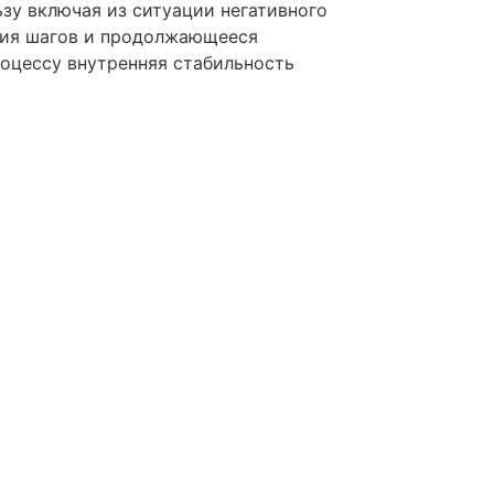
зу включая из ситуации негативного
кция шагов и продолжающееся
оцессу внутренняя стабильность