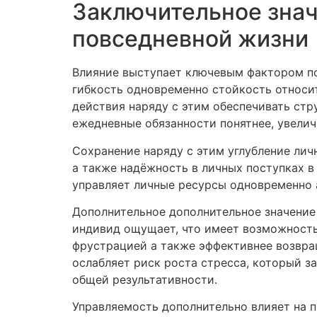
Заключительное знач
повседневной жизни
Влияние выступает ключевым фактором пс
гибкость одновременно стойкость относи
действия наряду с этим обеспечивать ст
ежедневные обязанности понятнее, увели
Сохранение наряду с этим углубление ли
а также надёжность в личных поступках 
управляет личные ресурсы одновременно 
Дополнительное дополнительное значение
индивид ощущает, что имеет возможность
фрустрацией а также эффективнее возвра
ослабляет риск роста стресса, который з
общей результативности.
Управляемость дополнительно влияет на п