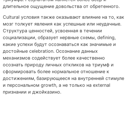
длительное ощущение довольства от обретенного.
Cultural условия также оказывают влияние на то, как
мозг толкует явления как успешные или неудачные.
Структура ценностей, усвоенная в течении
социализации, образует нервные схемы, defining,
какие успехи будут осознаваться как значимые и
достойные celebration. Осознание данных
механизмов содействует более качественно
осознать природу личных откликов на триумф и
сформировать более нормальное отношение к
достижениям, базирующееся на внутренней стимуле
и персональном growth, а не только на external
признании и джойказино.