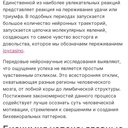
Единственной из наиболее увлекательных реакций
представляет реакция на переживание удачи или
триумфа. В подобных периодах запускается
большое количество нейронных траекторий,
запускается цепочка молекулярных явлений,
создающих то самое чувство восторга и
довольства, которое мы обозначаем переживанием
joycasino
.
Передовые нейронаучные исследования выявляют,
что ощущение успеха не является простым
чувственным откликом. Это всесторонняя отклик,
охватывающая разные регионы человеческого
мозга, от лобной коры до лимбической структуры.
Постижение закономерностей данного процесса
содействует лучше осознать суть человеческой
мотивации, стремления к свершениям и создания
бихевиоральных паттернов.