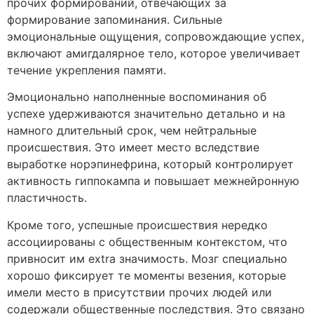
прочих формирований, отвечающих за
формирование запоминания. Сильные
эмоциональные ощущения, сопровождающие успех,
включают амигдалярное тело, которое увеличивает
течение укрепления памяти.
Эмоционально наполненные воспоминания об
успехе удерживаются значительно детально и на
намного длительный срок, чем нейтральные
происшествия. Это имеет место вследствие
выработке норэпинефрина, который контролирует
активность гиппокампа и повышает межнейронную
пластичность.
Кроме того, успешные происшествия нередко
ассоциированы с общественным контекстом, что
привносит им extra значимость. Мозг специально
хорошо фиксирует те моменты везения, которые
имели место в присутствии прочих людей или
содержали общественные последствия. Это связано