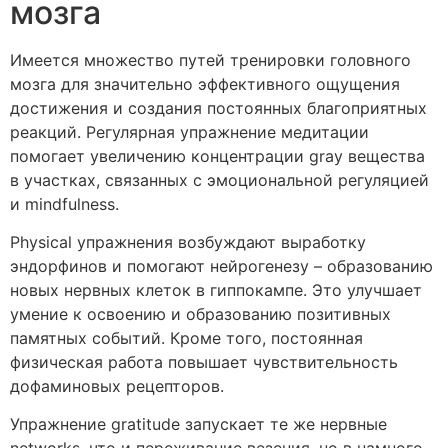
мозга
Имеется множество путей тренировки головного
мозга для значительно эффективного ощущения
достижения и создания постоянных благоприятных
реакций. Регулярная упражнение медитации
помогает увеличению концентрации gray вещества
в участках, связанных с эмоциональной регуляцией
и mindfulness.
Physical упражнения возбуждают выработку
эндорфинов и помогают нейрогенезу – образованию
новых нервных клеток в гиппокампе. Это улучшает
умение к освоению и образованию позитивных
памятных событий. Кроме того, постоянная
физическая работа повышает чувствительность
дофаминовых рецепторов.
Упражнение gratitude запускает те же нервные