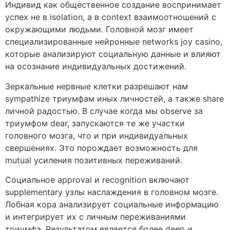
Индивид как общественное создание воспринимает
успех не в isolation, а в context взаимоотношений с
окружающими людьми. Головной мозг имеет
специализированные нейронные networks joy casino,
которые анализируют социальную данные и влияют
на осознание индивидуальных достижений.
Зеркальные нервные клетки разрешают нам
sympathize триумфам иных личностей, а также share
личной радостью. В случае когда мы observe за
триумфом dear, запускаются те же участки
головного мозга, что и при индивидуальных
свершениях. Это порождает возможность для
mutual усиления позитивных переживаний.
Социальное approval и recognition включают
supplementary узлы наслаждения в головном мозге.
Лобная кора анализирует социальные информацию
и интегрирует их с личным переживаниями
триумфа. Результатом является более deep и