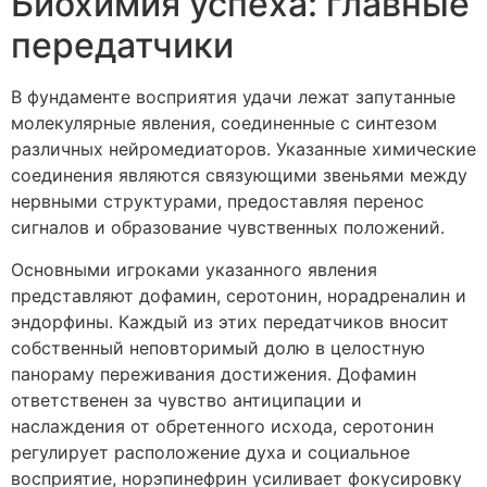
Биохимия успеха: главные
передатчики
В фундаменте восприятия удачи лежат запутанные
молекулярные явления, соединенные с синтезом
различных нейромедиаторов. Указанные химические
соединения являются связующими звеньями между
нервными структурами, предоставляя перенос
сигналов и образование чувственных положений.
Основными игроками указанного явления
представляют дофамин, серотонин, норадреналин и
эндорфины. Каждый из этих передатчиков вносит
собственный неповторимый долю в целостную
панораму переживания достижения. Дофамин
ответственен за чувство антиципации и
наслаждения от обретенного исхода, серотонин
регулирует расположение духа и социальное
восприятие, норэпинефрин усиливает фокусировку