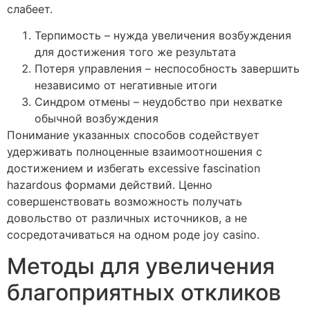
слабеет.
Терпимость – нужда увеличения возбуждения
для достижения того же результата
Потеря управления – неспособность завершить
независимо от негативные итоги
Синдром отмены – неудобство при нехватке
обычной возбуждения
Понимание указанных способов содействует
удерживать полноценные взаимоотношения с
достижением и избегать excessive fascination
hazardous формами действий. Ценно
совершенствовать возможность получать
довольство от различных источников, а не
сосредотачиваться на одном роде joy casino.
Методы для увеличения
благоприятных откликов