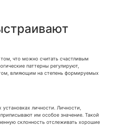
ыстраивают
 том, что можно считать счастливым
логические паттерны регулируют,
том, влияющим на степень формируемых
 установках личности. Личности,
приписывают им особое значение. Такой
иченную склонность отслеживать хорошие