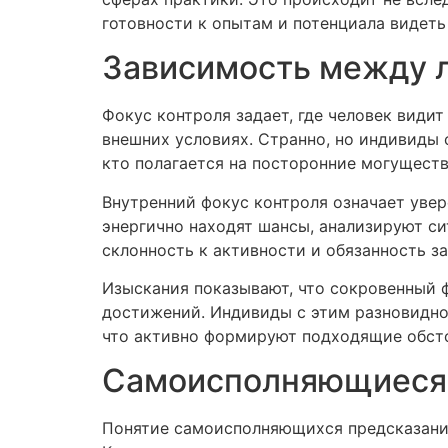
готовности к опытам и потенциала видеть
Зависимость между л
Фокус контроля задает, где человек види
внешних условиях. Странно, но индивиды
кто полагается на посторонние могуществ
Внутренний фокус контроля означает увер
энергично находят шансы, анализируют с
склонность к активности и обязанность за
Изыскания показывают, что сокровенный 
достижений. Индивиды с этим разновидно
что активно формируют подходящие обсто
Самоисполняющиеся 
Понятие самоисполняющихся предсказаний