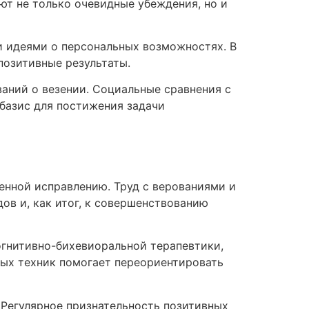
т не только очевидные убеждения, но и
и идеями о персональных возможностях. В
позитивные результаты.
аний о везении. Социальные сравнения с
 базис для постижения задачи
нной исправлению. Труд с верованиями и
в и, как итог, к совершенствованию
гнитивно-бихевиоральной терапевтики,
ных техник помогает переориентировать
 Регулярное признательность позитивных