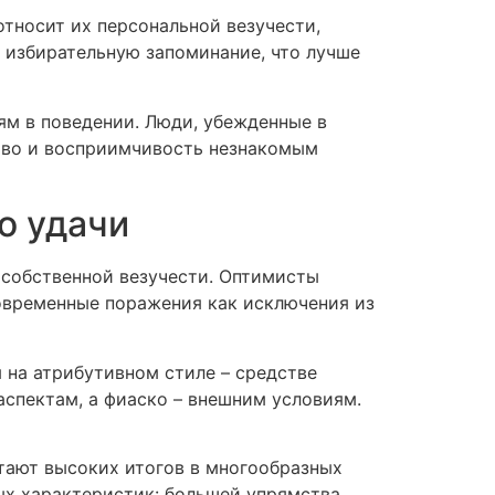
тносит их персональной везучести,
 избирательную запоминание, что лучше
м в поведении. Люди, убежденные в
тво и восприимчивость незнакомым
о удачи
 собственной везучести. Оптимисты
овременные поражения как исключения из
на атрибутивном стиле – средстве
пектам, а фиаско – внешним условиям.
тают высоких итогов в многообразных
ых характеристик: большей упрямства,