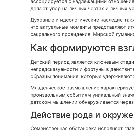
ассоциируется с надлежащими отношениям
делают упор на личных чертах и личных у
Духовные и идеологические наследие такж
что актуальные моменты представляют ит
сакрального провидения. Мирской гумани
Как формируются взг
Детский период является ключевым стади
непредсказуемости и фортуны в действи
образцы понимания, которые удерживаются
Младенческое размышление характеризует
произвольным событиям уникальный значен
детском мышлении обнаруживается через 
Действие рода и окруже
Семейственная обстановка исполняет глав