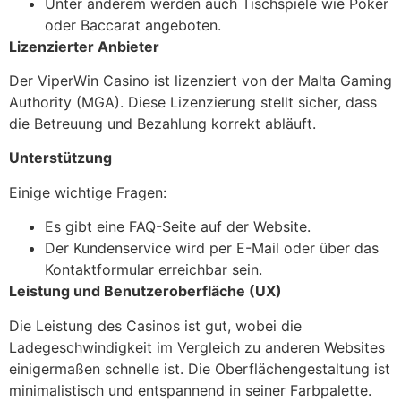
Unter anderem werden auch Tischspiele wie Poker
oder Baccarat angeboten.
Lizenzierter Anbieter
Der ViperWin Casino ist lizenziert von der Malta Gaming
Authority (MGA). Diese Lizenzierung stellt sicher, dass
die Betreuung und Bezahlung korrekt abläuft.
Unterstützung
Einige wichtige Fragen:
Es gibt eine FAQ-Seite auf der Website.
Der Kundenservice wird per E-Mail oder über das
Kontaktformular erreichbar sein.
Leistung und Benutzeroberfläche (UX)
Die Leistung des Casinos ist gut, wobei die
Ladegeschwindigkeit im Vergleich zu anderen Websites
einigermaßen schnelle ist. Die Oberflächengestaltung ist
minimalistisch und entspannend in seiner Farbpalette.