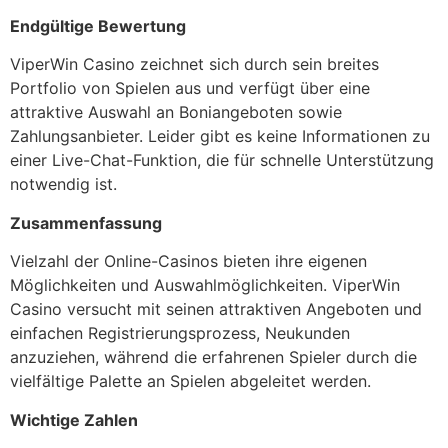
Endgültige Bewertung
ViperWin Casino zeichnet sich durch sein breites
Portfolio von Spielen aus und verfügt über eine
attraktive Auswahl an Boniangeboten sowie
Zahlungsanbieter. Leider gibt es keine Informationen zu
einer Live-Chat-Funktion, die für schnelle Unterstützung
notwendig ist.
Zusammenfassung
Vielzahl der Online-Casinos bieten ihre eigenen
Möglichkeiten und Auswahlmöglichkeiten. ViperWin
Casino versucht mit seinen attraktiven Angeboten und
einfachen Registrierungsprozess, Neukunden
anzuziehen, während die erfahrenen Spieler durch die
vielfältige Palette an Spielen abgeleitet werden.
Wichtige Zahlen