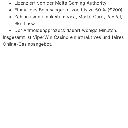
Lizenziert von der Malta Gaming Authority.
Einmaliges Bonusangebot von bis zu 50 % (€200).
Zahlungsmöglichkeiten: Visa, MasterCard, PayPal,
Skrill usw..
Der Anmeldungprozess dauert wenige Minuten.
Insgesamt ist ViperWin Casino ein attraktives und faires
Online-Casinoangebot.