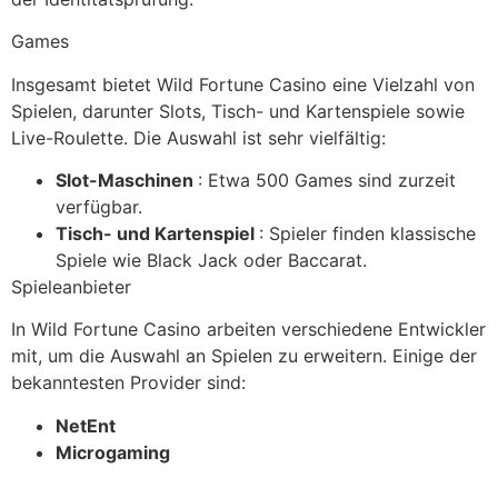
Games
Insgesamt bietet Wild Fortune Casino eine Vielzahl von
Spielen, darunter Slots, Tisch- und Kartenspiele sowie
Live-Roulette. Die Auswahl ist sehr vielfältig:
Slot-Maschinen
: Etwa 500 Games sind zurzeit
verfügbar.
Tisch- und Kartenspiel
: Spieler finden klassische
Spiele wie Black Jack oder Baccarat.
Spieleanbieter
In Wild Fortune Casino arbeiten verschiedene Entwickler
mit, um die Auswahl an Spielen zu erweitern. Einige der
bekanntesten Provider sind:
NetEnt
Microgaming