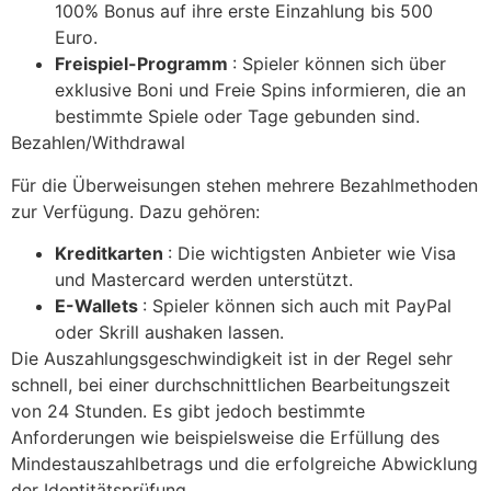
100% Bonus auf ihre erste Einzahlung bis 500
Euro.
Freispiel-Programm
: Spieler können sich über
exklusive Boni und Freie Spins informieren, die an
bestimmte Spiele oder Tage gebunden sind.
Bezahlen/Withdrawal
Für die Überweisungen stehen mehrere Bezahlmethoden
zur Verfügung. Dazu gehören:
Kreditkarten
: Die wichtigsten Anbieter wie Visa
und Mastercard werden unterstützt.
E-Wallets
: Spieler können sich auch mit PayPal
oder Skrill aushaken lassen.
Die Auszahlungsgeschwindigkeit ist in der Regel sehr
schnell, bei einer durchschnittlichen Bearbeitungszeit
von 24 Stunden. Es gibt jedoch bestimmte
Anforderungen wie beispielsweise die Erfüllung des
Mindestauszahlbetrags und die erfolgreiche Abwicklung
der Identitätsprüfung.