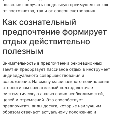
позволяет получать предельную преимущество как
от постоянства, так и от совершенствования.
Как сознательный
предпочтение формирует
отдых действительно
полезным
Внимательность в предпочтении рекреационных
занятий преобразует пассивное отдых в инструмент
индивидуального совершенствования и
возрождения. На смену машинального повиновения
стереотипам сознательный подход включает
систематическую анализ своих необходимостей,
целей и стремлений. Это способствует
предпочитать виды досуга, которые наилучшим
образом отвечают актуальному положению и