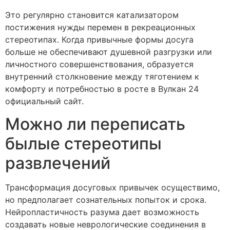
Это регулярно становится катализатором
постижения нужды перемен в рекреационных
стереотипах. Когда привычные формы досуга
больше не обеспечивают душевной разгрузки или
личностного совершенствования, образуется
внутренний столкновение между тяготением к
комфорту и потребностью в росте в Вулкан 24
официальный сайт.
Можно ли переписать
былые стереотипы
развлечений
Трансформация досуговых привычек осуществимо,
но предполагает сознательных попыток и срока.
Нейропластичность разума дает возможность
создавать новые неврологические соединения в