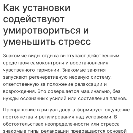
Как установки
содействуют
умиротвориться и
уменьшить стресс
Знакомые виды отдыха выступают действенным
средством самоконтроля и восстановления
чувственного гармонии. Знакомые занятия
запускают регенеративную нервную систему,
ответственную за положение релаксации и
возрождения. Это совершается машинально, без
нужды осознанных усилий или составления планов.
Превращение в ритуал досуга формирует ощущение
постоянства и регулирования над условиями. В
обстоятельствах неопределенности или стресса
знакомые типы релаксации превращаются основой