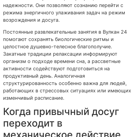
надежности. Они позволяют сознанию перейти с
режима энергичного улаживания задач на режим
возрождения и досуга.
Постоянные развлекательные занятия в Вулкан 24
помогают сохранять биологические ритмы и
целостное душевно-телесное благополучие.
Закатные традиции релаксации информируют
организм о подходе времени сна, а рассветные
активности содействуют подготовиться на
продуктивный день. Аналогичная
структурированность особенно важна для людей,
работающих в стрессовых ситуациях или имеющих
изменчивый расписание.
Когда привычный досуг
переходит в
механическое действие