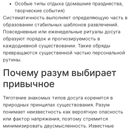
Особые типы отдыха (домашние празднества,
творческие события)
Систематичность выполняет определяющую часть в
образовании стабильных шаблонов развлечений.
Повседневные или еженедельные ритуалы досуга
образуют порядок и прогнозируемость в
каждодневной существовании. Такие обряды
превращаются существенной частью персональной
рутины.
Почему разум выбирает
привычное
Тяготение знакомых типов досуга коренится в
природных принципах существования. Разум
понимает неизвестность как вероятную опасность
или фактор напряжения, поэтому стремится
минимизировать двусмысленность. Известные