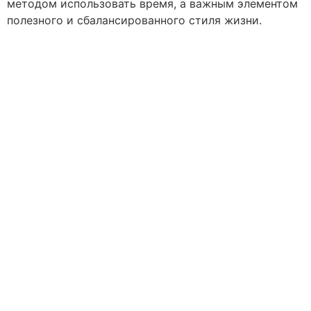
методом использовать время, а важным элементом
полезного и сбалансированного стиля жизни.