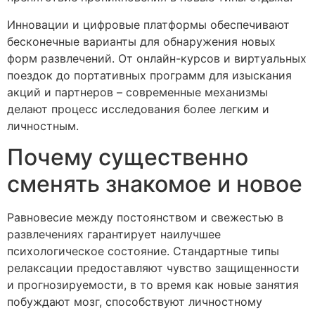
Инновации и цифровые платформы обеспечивают
бесконечные варианты для обнаружения новых
форм развлечений. От онлайн-курсов и виртуальных
поездок до портативных программ для изыскания
акций и партнеров – современные механизмы
делают процесс исследования более легким и
личностным.
Почему существенно
сменять знакомое и новое
Равновесие между постоянством и свежестью в
развлечениях гарантирует наилучшее
психологическое состояние. Стандартные типы
релаксации предоставляют чувство защищенности
и прогнозируемости, в то время как новые занятия
побуждают мозг, способствуют личностному