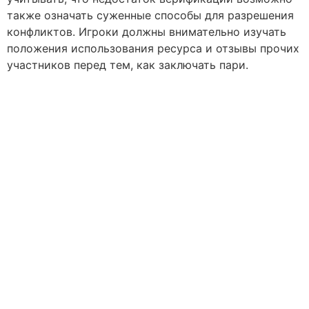
также означать суженные способы для разрешения
конфликтов. Игроки должны внимательно изучать
положения использования ресурса и отзывы прочих
участников перед тем, как заключать пари.