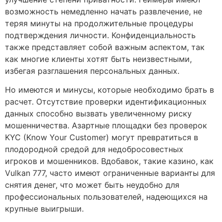
возможность немедленно начать развлечение, не
теряя минуты на продолжительные процедуры
подтверждения личности. Конфиденциальность
также представляет собой важным аспектом, так
как многие клиенты хотят быть неизвестными,
избегая разглашения персональных данных.
Но имеются и минусы, которые необходимо брать в
расчет. Отсутствие проверки идентификационных
данных способно вызвать увеличенному риску
мошенничества. Азартные площадки без проверок
KYC (Know Your Customer) могут превратиться в
плодородной средой для недобросовестных
игроков и мошенников. Вдобавок, такие казино, как
Vulkan 777, часто имеют ограниченные варианты для
снятия денег, что может быть неудобно для
профессиональных пользователей, надеющихся на
крупные выигрыши.