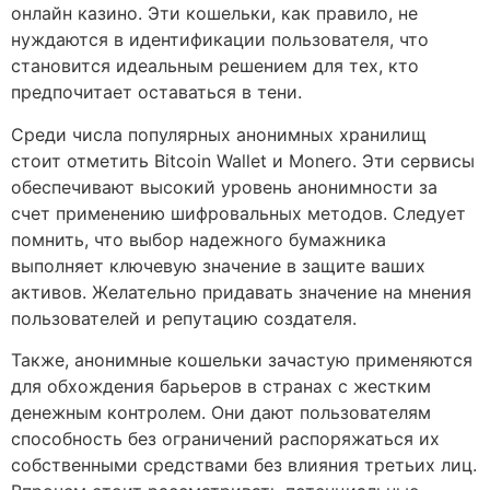
онлайн казино. Эти кошельки, как правило, не
нуждаются в идентификации пользователя, что
становится идеальным решением для тех, кто
предпочитает оставаться в тени.
Среди числа популярных анонимных хранилищ
стоит отметить Bitcoin Wallet и Monero. Эти сервисы
обеспечивают высокий уровень анонимности за
счет применению шифровальных методов. Следует
помнить, что выбор надежного бумажника
выполняет ключевую значение в защите ваших
активов. Желательно придавать значение на мнения
пользователей и репутацию создателя.
Также, анонимные кошельки зачастую применяются
для обхождения барьеров в странах с жестким
денежным контролем. Они дают пользователям
способность без ограничений распоряжаться их
собственными средствами без влияния третьих лиц.