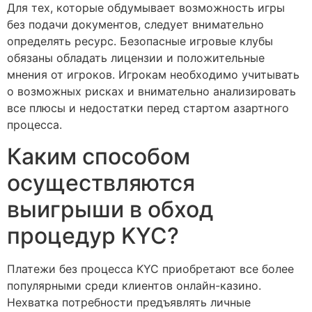
Для тех, которые обдумывает возможность игры
без подачи документов, следует внимательно
определять ресурс. Безопасные игровые клубы
обязаны обладать лицензии и положительные
мнения от игроков. Игрокам необходимо учитывать
о возможных рисках и внимательно анализировать
все плюсы и недостатки перед стартом азартного
процесса.
Каким способом
осуществляются
выигрыши в обход
процедур KYC?
Платежи без процесса KYC приобретают все более
популярными среди клиентов онлайн-казино.
Нехватка потребности предъявлять личные