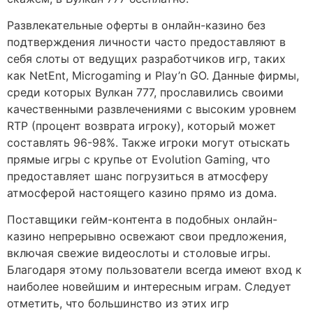
Развлекательные оферты в онлайн-казино без
подтверждения личности часто предоставляют в
себя слоты от ведущих разработчиков игр, таких
как NetEnt, Microgaming и Play’n GO. Данные фирмы,
среди которых Вулкан 777, прославились своими
качественными развлечениями с высоким уровнем
RTP (процент возврата игроку), который может
составлять 96-98%. Также игроки могут отыскать
прямые игры с крупье от Evolution Gaming, что
предоставляет шанс погрузиться в атмосферу
атмосферой настоящего казино прямо из дома.
Поставщики гейм-контента в подобных онлайн-
казино непрерывно освежают свои предложения,
включая свежие видеослоты и столовые игры.
Благодаря этому пользователи всегда имеют вход к
наиболее новейшим и интересным играм. Следует
отметить, что большинство из этих игр