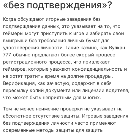
«без подтверждения»?
Когда обсуждают игорные заведения без
подтверждения данных, это указывает на то, что
геймеры могут приступить к игре и забирать свои
выигрыши без требования личных бумаг для
удостоверения личности. Такие казино, как Вулкан
777, обычно предлагают более скорый процесс
регистрационного процесса, что привлекает
геймеров, которые уважают конфиденциальность и
не хотят тратить время на долгие процедуры.
Верификация, как зачастую, содержит в себя
пересылку копий документа или лицензии водителя,
что может быть неприятным для многих.
Тем не менее неимение проверки не указывает на
абсолютное отсутствие защиты. Игровые заведения
без подтверждения личности часто применяют
современные методы защиты для защиты