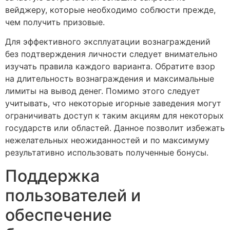
вейджеру, которые необходимо соблюсти прежде,
чем получить призовые.
Для эффективного эксплуатации вознаграждений
без подтверждения личности следует внимательно
изучать правила каждого варианта. Обратите взор
на длительность вознаграждения и максимальные
лимиты на вывод денег. Помимо этого следует
учитывать, что некоторые игорные заведения могут
ограничивать доступ к таким акциям для некоторых
государств или областей. Данное позволит избежать
нежелательных неожиданностей и по максимуму
результативно использовать полученные бонусы.
Поддержка
пользователей и
обеспечение