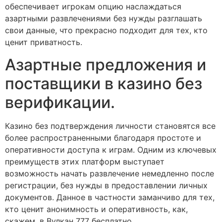
обеспечивает игрокам опцию наслаждаться
азартными развлечениями без нужды разглашать
свои данные, что прекрасно подходит для тех, кто
ценит приватность.
Азартные предложения и
поставщики в казино без
верификации.
Казино без подтверждения личности становятся все
более распространенными благодаря простоте и
оперативности доступа к играм. Одним из ключевых
преимуществ этих платформ выступает
возможность начать развлечение немедленно после
регистрации, без нужды в предоставлении личных
документов. Данное в частности заманчиво для тех,
кто ценит анонимность и оперативность, как,
скажем, в Вулкан 777 бесплатно.