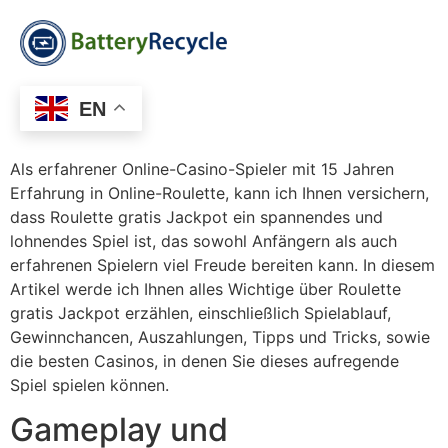
EN
Als erfahrener Online-Casino-Spieler mit 15 Jahren
Erfahrung in Online-Roulette, kann ich Ihnen versichern,
dass Roulette gratis Jackpot ein spannendes und
lohnendes Spiel ist, das sowohl Anfängern als auch
erfahrenen Spielern viel Freude bereiten kann. In diesem
Artikel werde ich Ihnen alles Wichtige über Roulette
gratis Jackpot erzählen, einschließlich
Spielablauf,
Gewinnchancen, Auszahlungen, Tipps und Tricks, sowie
die besten Casinos, in denen Sie dieses aufregende
Spiel spielen können.
Gameplay und