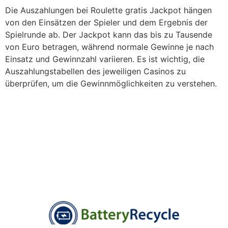
Die Auszahlungen bei Roulette gratis Jackpot hängen
von den Einsätzen der Spieler und dem Ergebnis der
Spielrunde ab. Der Jackpot kann das bis zu Tausende
von Euro betragen, während normale Gewinne je nach
Einsatz und Gewinnzahl variieren. Es ist wichtig, die
Auszahlungstabellen des jeweiligen Casinos zu
überprüfen, um die Gewinnmöglichkeiten zu verstehen.