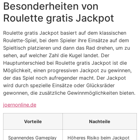
Besonderheiten von
Roulette gratis Jackpot
Roulette gratis Jackpot basiert auf dem klassischen
Roulette-Spiel, bei dem Spieler ihre Einsätze auf dem
Spieltisch platzieren und dann das Rad drehen, um zu
sehen, auf welcher Zahl die Kugel landet. Der
Hauptunterschied bei Roulette gratis Jackpot ist die
Möglichkeit, einen progressiven Jackpot zu gewinnen,
der das Spiel noch aufregender macht. Der Jackpot
wird durch spezielle Einsätze oder Glücksräder
gewonnen, die zusätzliche Gewinnmöglichkeiten bieten.
joernonline.de
Vorteile
Nachteile
Spannendes Gameplay
Höheres Risiko beim Jackpot