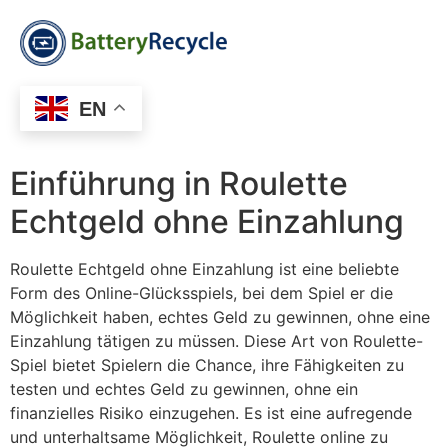
EN
Einführung in Roulette
Echtgeld ohne Einzahlung
Roulette Echtgeld ohne Einzahlung ist eine beliebte
Form des Online-Glücksspiels, bei dem Spiel er die
Möglichkeit haben, echtes Geld zu gewinnen, ohne eine
Einzahlung tätigen zu müssen. Diese Art von Roulette-
Spiel bietet Spielern die Chance, ihre Fähigkeiten zu
testen und echtes Geld zu gewinnen, ohne ein
finanzielles Risiko einzugehen. Es ist eine aufregende
und unterhaltsame Möglichkeit, Roulette online zu