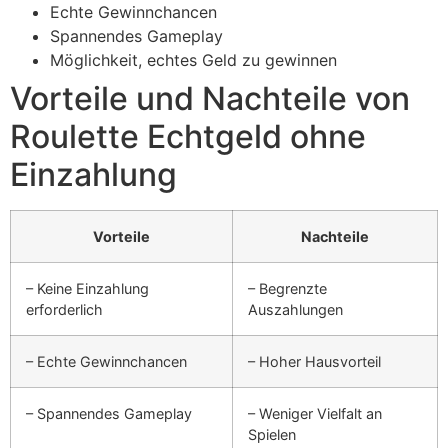
Echte Gewinnchancen
Spannendes Gameplay
Möglichkeit, echtes Geld zu gewinnen
Vorteile und Nachteile von
Roulette Echtgeld ohne
Einzahlung
Vorteile
Nachteile
– Keine Einzahlung
– Begrenzte
erforderlich
Auszahlungen
– Echte Gewinnchancen
– Hoher Hausvorteil
– Spannendes Gameplay
– Weniger Vielfalt an
Spielen