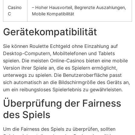
Casino
– Hoher Hausvorteil, Begrenzte Auszahlungen,
C
Mobile Kompatibilität
Gerätekompatibilität
Sie können Roulette Echtgeld ohne Einzahlung auf
Desktop-Computern, Mobiltelefonen und Tablets
spielen. Die meisten Online-Casinos bieten eine mobile
Version ihrer Spiele an, die es Spielern ermöglicht,
unterwegs zu spielen. Die Benutzeroberfläche passt
sich automatisch an die Bildschirmgröße des Geräts an,
um ein reibungsloses Spielerlebnis zu gewährleisten.
Überprüfung der Fairness
des Spiels
Um die Fairness des Spiels zu überprüfen, sollten