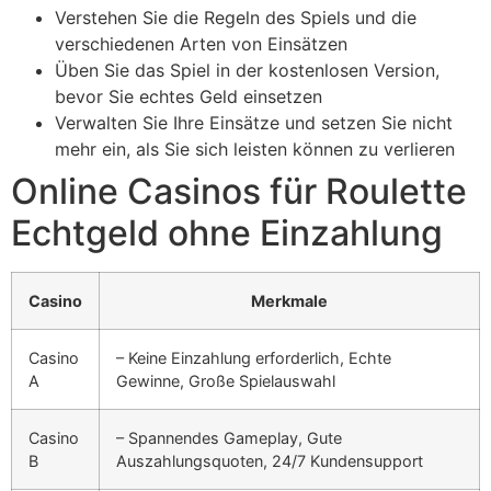
Verstehen Sie die Regeln des Spiels und die
verschiedenen Arten von Einsätzen
Üben Sie das Spiel in der kostenlosen Version,
bevor Sie echtes Geld einsetzen
Verwalten Sie Ihre Einsätze und setzen Sie nicht
mehr ein, als Sie sich leisten können zu verlieren
Online Casinos für Roulette
Echtgeld ohne Einzahlung
Casino
Merkmale
Casino
– Keine Einzahlung erforderlich, Echte
A
Gewinne, Große Spielauswahl
Casino
– Spannendes Gameplay, Gute
B
Auszahlungsquoten, 24/7 Kundensupport