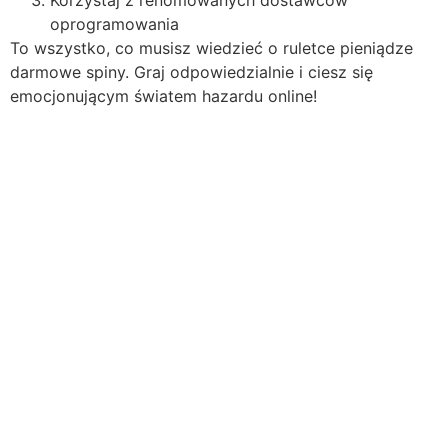
oprogramowania
To wszystko, co musisz wiedzieć o ruletce pieniądze
darmowe spiny. Graj odpowiedzialnie i ciesz się
emocjonującym światem hazardu online!