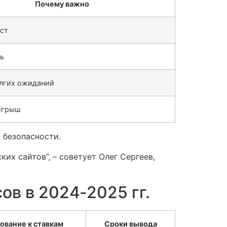
Почему важно
ст
ь
лгих ожиданий
игрыш
 безопасности.
х сайтов”, – советует Олег Сергеев,
в в 2024‑2025 гг.
ование к ставкам
Сроки вывода