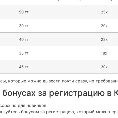
50 тг
25x
30 тг
20x
40 тг
22x
35 тг
18x
45 тг
30x
ы, которые можно вывести почти сразу, но требования
бонусах за регистрацию в 
обенно для новичков.
ьзуйтесь бонусом за регистрацию, который можно сра