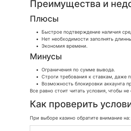
Преимущества и недо
Плюсы
Быстрое подтверждение наличия сре
Нет необходимости заполнять длинны
Экономия времени.
Минусы
Ограничения по сумме вывода.
Строги требования к ставкам, даже п
Возможность блокировки аккаунта пр
Все равно стоит читать условия, чтобы не
Как проверить услови
При выборе казино обратите внимание на: