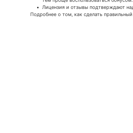
Лицензия и отзывы подтверждают на
Подробнее о том, как сделать правильны